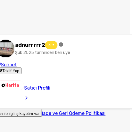
adnurrrrr2
3.7
Şub 2025 tarihinden beri üye
Sohbet
Teklif Yap
Harita
Satıcı Profili
İade ve Geri Ödeme Politikası
an ile ilgili şikayetim var