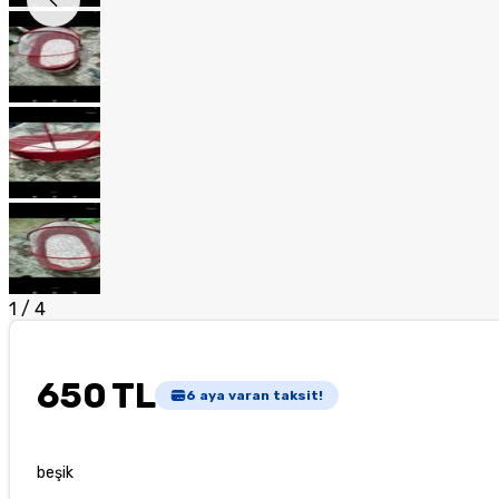
1
/
4
650 TL
6
aya varan taksit!
beşik