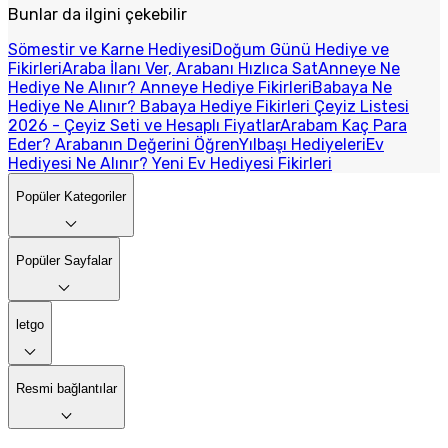
Bunlar da ilgini çekebilir
Sömestir ve Karne Hediyesi
Doğum Günü Hediye ve
Fikirleri
Araba İlanı Ver, Arabanı Hızlıca Sat
Anneye Ne
Hediye Ne Alınır? Anneye Hediye Fikirleri
Babaya Ne
Hediye Ne Alınır? Babaya Hediye Fikirleri
Çeyiz Listesi
2026 - Çeyiz Seti ve Hesaplı Fiyatlar
Arabam Kaç Para
Eder? Arabanın Değerini Öğren
Yılbaşı Hediyeleri
Ev
Hediyesi Ne Alınır? Yeni Ev Hediyesi Fikirleri
Popüler Kategoriler
Popüler Sayfalar
letgo
Resmi bağlantılar