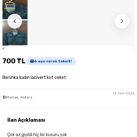
1
/
9
700 TL
6
aya varan taksit!
Bershka kadın lacivert kot ceket
14 Tem 2026
Mamak, Ankara
İlan Açıklaması
Çok az giyildi hiç bir kusuru yok