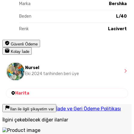
Marka
Bershka
Beden
L/40
Renk
Lacivert
Güvenli Ödeme
Kolay İade
Nursel
Eki 2024 tarihinden beri üye
Harita
İade ve Geri Ödeme Politikası
İlan ile ilgili şikayetim var
İlgini çekebilecek diğer ilanlar