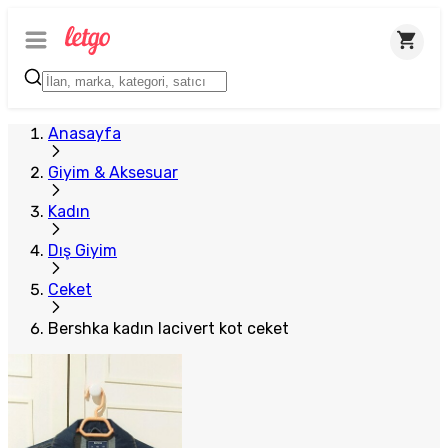
Anasayfa
Giyim & Aksesuar
Kadın
Dış Giyim
Ceket
Bershka kadın lacivert kot ceket