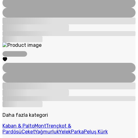
Daha fazla kategori
Kaban & Palto
Mont
Trençkot &
Pardösü
Ceket
Yağmurluk
Yelek
Parka
Peluş Kürk