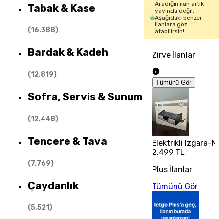
Aradığın ilan artık
Tabak & Kase
yayında değil.
Aşağıdaki benzer
ilanlara göz
(
16.388
)
atabilirsin!
Bardak & Kadeh
Zirve İlanlar
(
12.819
)
Tümünü Gör
Sofra, Servis & Sunum
(
12.448
)
Tencere & Tava
Elektrikli Izgara-
2.499 TL
(
7.769
)
Plus İlanlar
Çaydanlık
Tümünü Gör
(
5.521
)