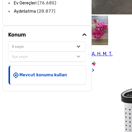
Ev Gereçleri
(
76.685
)
Aydınlatma
(
28.877
)
Konum
İl seçin
A. H. M. T.
İlçe seçin
Mevcut konumu kullan