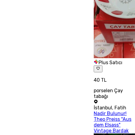
Plus Satıcı
40 TL
porselen Çay
tabağı
İstanbul
,
Fatih
Nadir Bulunur!
Theo Preiss "Aus
dem Elsass"
Vintage Bardak