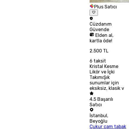
Plus Satıcı
Cüzdanım
Güvende
Elden al,
kartla öde!
2.500 TL
6
taksit
Kristal Kesme
Likör ve İçki
TakımıŞık
sunumlar için
eksiksiz, klasik v
4.5
Başarılı
Satıcı
İstanbul
,
Beyoğlu
Çukur cam tabak