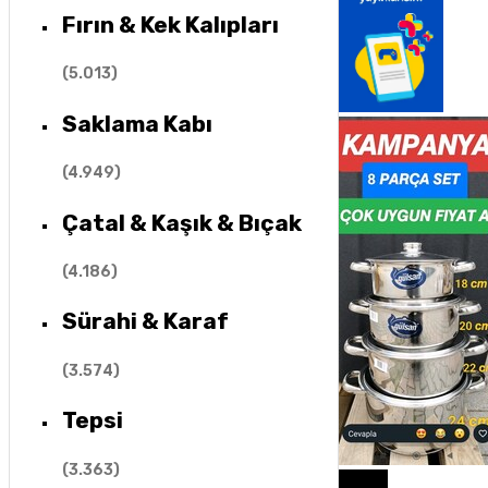
Fırın & Kek Kalıpları
(
5.013
)
Saklama Kabı
(
4.949
)
Çatal & Kaşık & Bıçak
(
4.186
)
Sürahi & Karaf
(
3.574
)
Tepsi
(
3.363
)