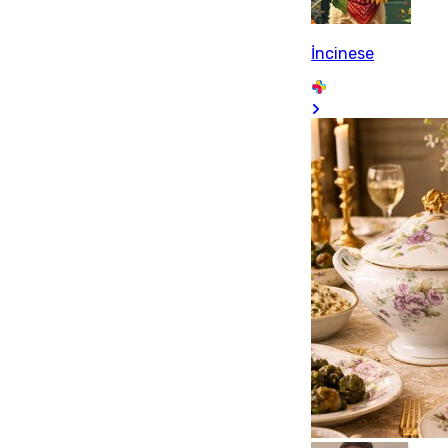
İncinese