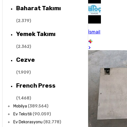
Baharat Takımı
(
2.379
)
İsmail
Yemek Takımı
(
2.362
)
Cezve
(
1.909
)
French Press
(
1.468
)
Mobilya
(
389.564
)
Ev Tekstili
(
90.059
)
Ev Dekorasyonu
(
82.778
)