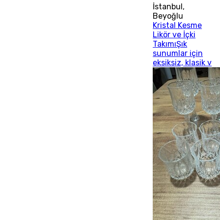
İstanbul
,
Beyoğlu
Kristal Kesme
Likör ve İçki
TakımıŞık
sunumlar için
eksiksiz, klasik v