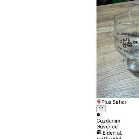
Plus Satıcı
Cüzdanım
Güvende
Elden al,
kartla öde!