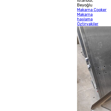
İstanbul
,
Beyoğlu
Makarna Cooker
Makarna
haşlama
Öztiryakiler