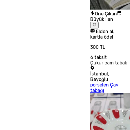
Öne Çıkan
Büyük İlan
Elden al,
kartla öde!
300 TL
6
taksit
Çukur cam tabak
İstanbul
,
Beyoğlu
porselen Çay
tabağı