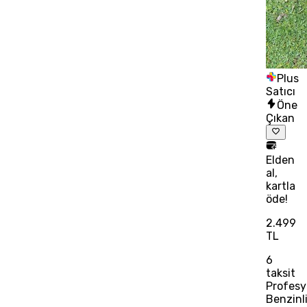
Plus
Satıcı
Öne
Çıkan
Elden
al,
kartla
öde!
2.499
TL
6
taksit
Profesy
Benzinl