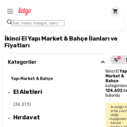
İkinci El Yapı Market & Bahçe İlanları ve
Fiyatları
1
Kategoriler
İkinci El
Yap
Market &
Yapı Market & Bahçe
Bahçe
kategorisin
El Aletleri
124.602
il
bulundu
(
36.373
)
Aradığın i
artık yayı
değil.
Hırdavat
Aşağıdaki
benzer
ilanlara g