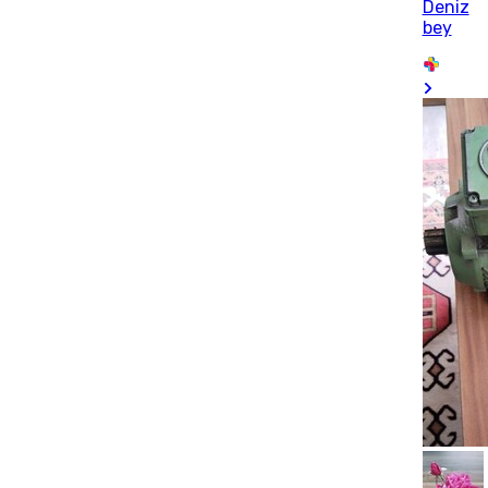
Deniz
bey