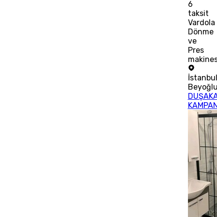
6
taksit
Vardola
Dönme
ve
Pres
makines
İstanbu
Beyoğl
DUŞAKA
KAMPA