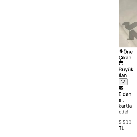
Öne
Çıkan
Büyük
İlan
Elden
al,
kartla
öde!
5.500
TL