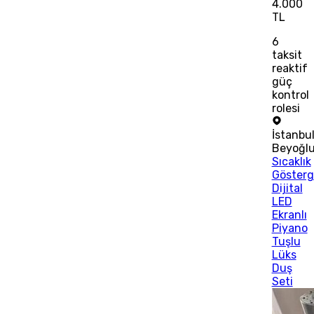
4.000
TL
6
taksit
reaktif
güç
kontrol
rolesi
İstanbu
Beyoğl
Sıcaklık
Gösterg
Dijital
LED
Ekranlı
Piyano
Tuşlu
Lüks
Duş
Seti