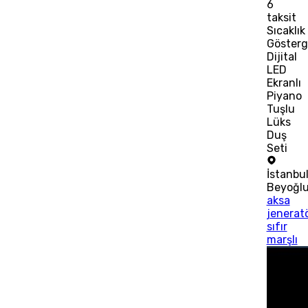
6
taksit
Sıcaklık
Gösterg
Dijital
LED
Ekranlı
Piyano
Tuşlu
Lüks
Duş
Seti
İstanbu
Beyoğl
aksa
jenerat
sıfır
marşlı