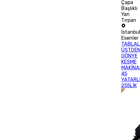
Çapa
Başlıklı
Yan
Tırpan
İstanbu
Esenler
TABLAL
ÜSTDE
GÖNYE
KESME
MAKİNA
45
YATARL
255LİK