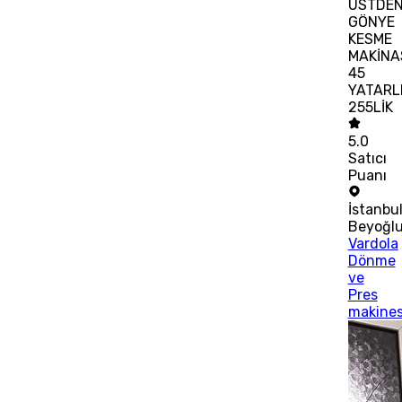
ÜSTDE
GÖNYE
KESME
MAKİNA
45
YATARL
255LİK
5.0
Satıcı
Puanı
İstanbu
Beyoğl
Vardola
Dönme
ve
Pres
makines