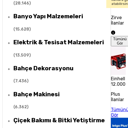
(
28.146
)
atabilirsin
Banyo Yapı Malzemeleri
Zirve
İlanlar
(
15.628
)
Tümünü
Elektrik & Tesisat Malzemeleri
Gör
(
13.509
)
Bahçe Dekorasyonu
Einhell 
(
7.436
)
12.000 
Bahçe Makinesi
Plus
İlanlar
(
6.362
)
Tümün
Gör
Çiçek Bakımı & Bitki Yetiştirme