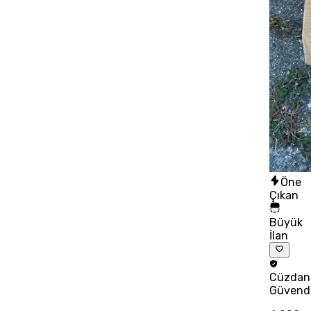
Öne
Çıkan
Büyük
İlan
Cüzdan
Güvend