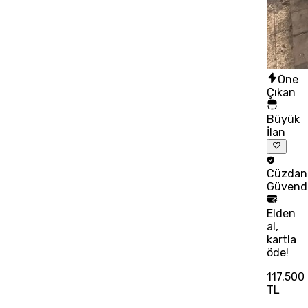
Öne
Çıkan
Büyük
İlan
Cüzdan
Güvend
Elden
al,
kartla
öde!
117.500
TL