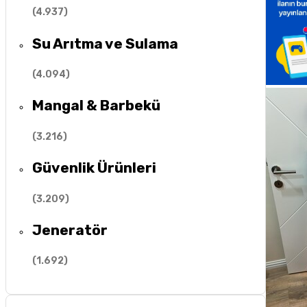
(
4.937
)
Su Arıtma ve Sulama
(
4.094
)
Mangal & Barbekü
(
3.216
)
Güvenlik Ürünleri
(
3.209
)
Jeneratör
(
1.692
)