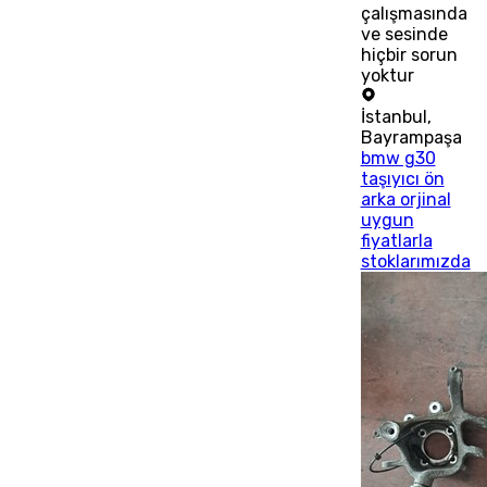
çalışmasında
ve sesinde
hiçbir sorun
yoktur
İstanbul
,
Bayrampaşa
bmw g30
taşıyıcı ön
arka orjinal
uygun
fiyatlarla
stoklarımızda