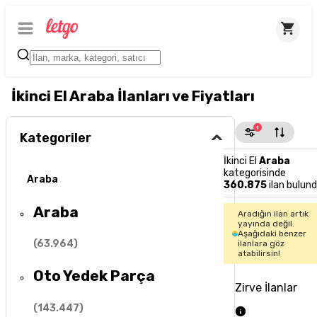
İkinci El Araba İlanları ve Fiyatları
1
Kategoriler
İkinci El
Araba
kategorisinde
Araba
360.875
ilan bulun
Araba
Aradığın ilan artık
yayında değil.
Aşağıdaki benzer
(
63.964
)
ilanlara göz
atabilirsin!
Oto Yedek Parça
Zirve İlanlar
(
143.447
)