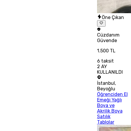
Öne Çıkan
Cüzdanım
Güvende
1.500 TL
6
taksit
2 AY
KULLANILDI
İstanbul
,
Beyoğlu
Öğrenciden El
Emeği Yağlı
Boya ve
Akrilik Boya
Satılık
Tablolar