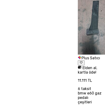
Plus Satıcı
Elden al,
kartla öde!
11.111 TL
6
taksit
bmw e60 gaz
pedalı
çeşitleri