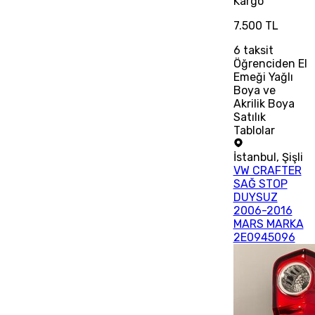
Kargo
7.500 TL
6
taksit
Öğrenciden El
Emeği Yağlı
Boya ve
Akrilik Boya
Satılık
Tablolar
İstanbul
,
Şişli
VW CRAFTER
SAĞ STOP
DUYSUZ
2006-2016
MARS MARKA
2E0945096