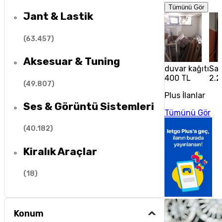
Tümünü Gör
Jant & Lastik
(
63.457
)
Aksesuar & Tuning
duvar kağıtı
Sat
400 TL
2.2
(
49.807
)
Plus İlanlar
Ses & Görüntü Sistemleri
Tümünü Gör
(
40.182
)
Kiralık Araçlar
(
18
)
Konum