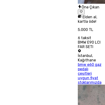
Öne Çıkan
Elden al,
kartla öde!
5.000 TL
6
taksit
BMW E90 LCI
FAR SETI
İstanbul
,
Kağıthane
bmw e60 gaz
pedalı
çeşitleri
uygun fiyat
stoklarımızda