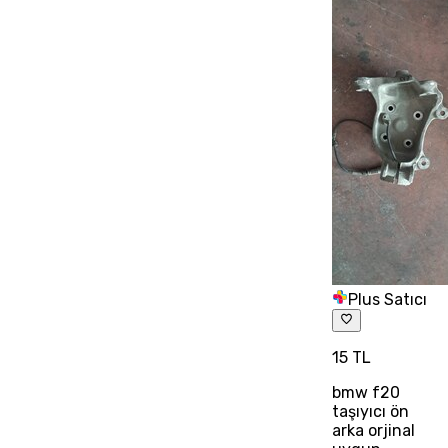
Plus Satıcı
15 TL
bmw f20
taşıyıcı ön
arka orjinal