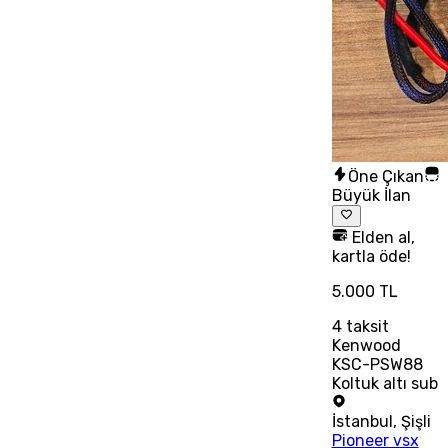
Öne Çıkan
Büyük İlan
Elden al,
kartla öde!
5.000 TL
4
taksit
Kenwood
KSC-PSW88
Koltuk altı sub
İstanbul
,
Şişli
Pioneer vsx