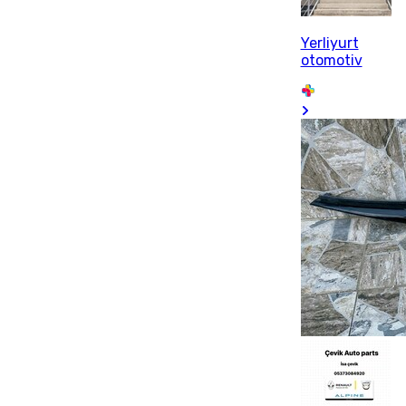
Yerliyurt
otomotiv