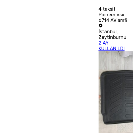
4
taksit
Pioneer vsx
d714 AV amfi
İstanbul
,
Zeytinburnu
2 AY
KULLANILDI