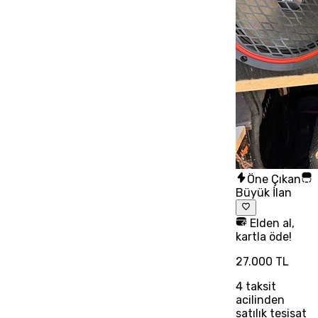
Öne Çıkan
Büyük İlan
Elden al,
kartla öde!
27.000 TL
4
taksit
acilinden
satılık tesisat