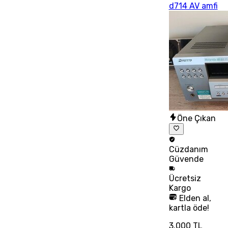
d714 AV amfi
Öne Çıkan
Cüzdanım
Güvende
Ücretsiz
Kargo
Elden al,
kartla öde!
3.000 TL