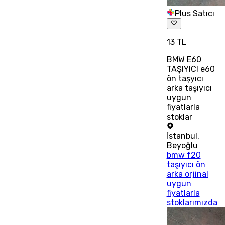
Plus Satıcı
13 TL
BMW E60
TAŞIYICI e60
ön taşyıcı
arka taşıyıcı
uygun
fiyatlarla
stoklar
İstanbul
,
Beyoğlu
bmw f20
taşıyıcı ön
arka orjinal
uygun
fiyatlarla
stoklarımızda