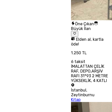
Öne Çıkan
Büyük İlan
Elden al, kartla
öde!
1.250 TL
6
taksit
İMALATTAN ÇELİK
RAF, DEPO,ARŞİV
RAFI 31*93 2 METRE
YÜKSEKLİK, 4 KATLI
İstanbul
,
Zeytinburnu
Kitap