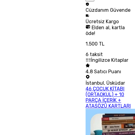
Cüzdanım
Güvende
Ücretsiz
Kargo
Elden al, kartla
öde!
1.500 TL
6
taksit
‼‼İngilizce Kitaplar
4.8
Satıcı Puanı
İstanbul
,
Üsküdar
46 ÇOCUK KİTABI
(ORTAOKUL) + 10
PARÇA İÇERİK +
ATASÖZÜ KARTLARI