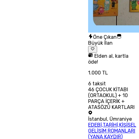
Öne Çıkan
Büyük İlan
Elden al, kartla
öde!
1.000 TL
6
taksit
46 ÇOCUK KİTABI
(ORTAOKUL) + 10
PARÇA İÇERİK +
ATASÖZÜ KARTLARI
İstanbul
,
Ümraniye
EDEBİ,TARİHİ,KİŞİSEL
GELİŞİM ROMANLARI
(YANA KAYDIR)