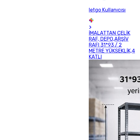
letgo Kullanıcısı
İMALATTAN ÇELİK
RAF, DEPO,ARŞİV
RAFI 31*93 / 2
METRE YÜKSEKLİK,4
KATLI