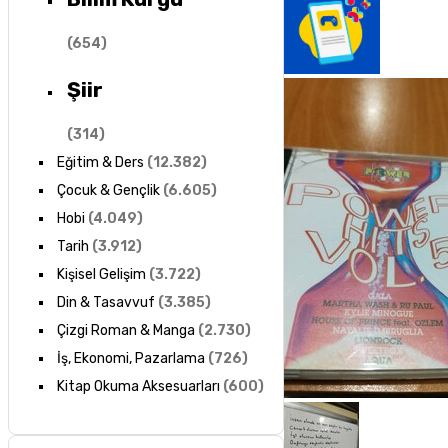
(
654
)
Şiir
(
314
)
Eğitim & Ders
(
12.382
)
Çocuk & Gençlik
(
6.605
)
Hobi
(
4.049
)
Tarih
(
3.912
)
Kişisel Gelişim
(
3.722
)
Din & Tasavvuf
(
3.385
)
Çizgi Roman & Manga
(
2.730
)
İş, Ekonomi, Pazarlama
(
726
)
Kitap Okuma Aksesuarları
(
600
)