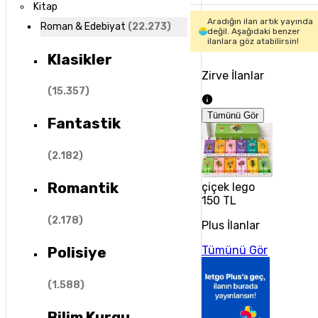
Kitap
Aradığın ilan artık yayında
Roman & Edebiyat
(
22.273
)
değil. Aşağıdaki benzer
ilanlara göz atabilirsin!
Klasikler
Zirve İlanlar
(
15.357
)
Tümünü Gör
Fantastik
(
2.182
)
Romantik
çiçek lego
150 TL
(
2.178
)
Plus İlanlar
Tümünü Gör
Polisiye
(
1.588
)
Bilim Kurgu