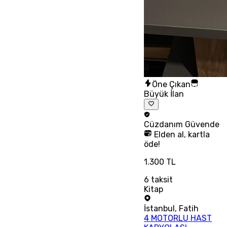
Öne Çıkan
Büyük İlan
Cüzdanım
Güvende
Elden al, kartla
öde!
1.300 TL
6
taksit
Kitap
İstanbul
,
Fatih
4 MOTORLU HAST