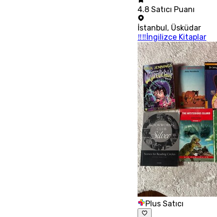
4.8
Satıcı Puanı
İstanbul
,
Üsküdar
‼‼İngilizce Kitaplar
Plus Satıcı