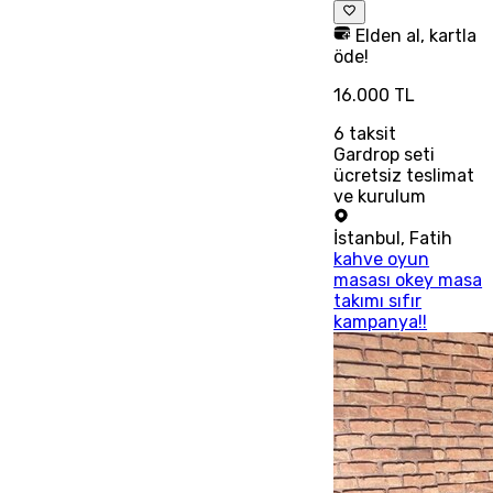
Elden al, kartla
öde!
16.000 TL
6
taksit
Gardrop seti
ücretsiz teslimat
ve kurulum
İstanbul
,
Fatih
kahve oyun
masası okey masa
takımı sıfır
kampanya!!