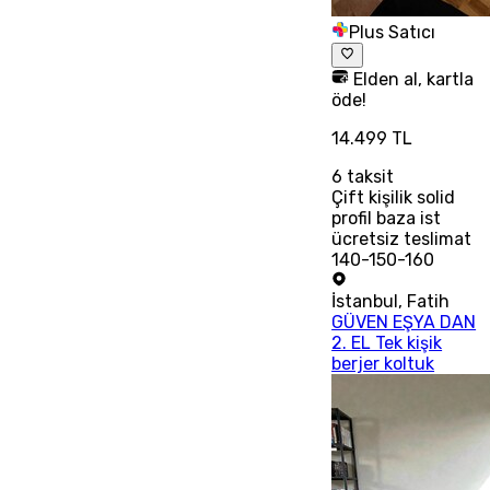
Plus Satıcı
Elden al, kartla
öde!
14.499 TL
6
taksit
Çift kişilik solid
profil baza ist
ücretsiz teslimat
140-150-160
İstanbul
,
Fatih
GÜVEN EŞYA DAN
2. EL Tek kişik
berjer koltuk