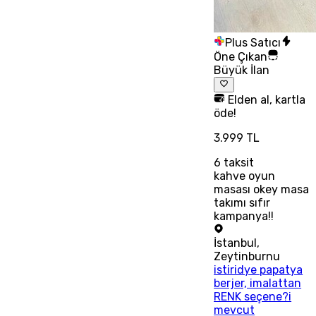
Plus Satıcı
Öne Çıkan
Büyük İlan
Elden al, kartla
öde!
3.999 TL
6
taksit
kahve oyun
masası okey masa
takımı sıfır
kampanya!!
İstanbul
,
Zeytinburnu
istiridye papatya
berjer, imalattan
RENK seçene?i
mevcut