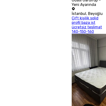
Odası Gardırop –
Yeni Ayarında
İstanbul
,
Beyoğlu
Çift kişilik solid
profil baza ist
ücretsiz teslimat
140-150-160