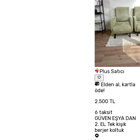
Plus Satıcı
Elden al, kartla
öde!
2.500 TL
6
taksit
GÜVEN EŞYA DAN
2. EL Tek kişik
berjer koltuk