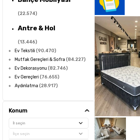
(
22.574
)
Antre & Hol
(
13.446
)
Ev Tekstili
(
90.470
)
Mutfak Gereçleri & Sofra
(
84.227
)
Ev Dekorasyonu
(
82.746
)
Ev Gereçleri
(
76.655
)
Aydınlatma
(
28.917
)
Konum
İl seçin
İlçe seçin