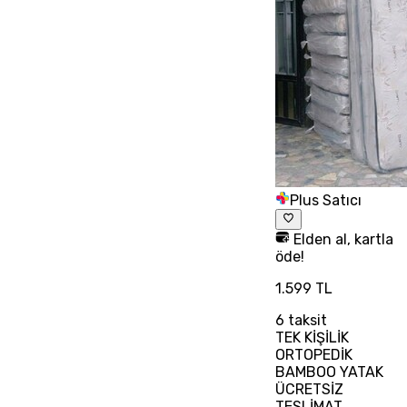
Plus Satıcı
Elden al, kartla
öde!
1.599 TL
6
taksit
TEK KİŞİLİK
ORTOPEDİK
BAMBOO YATAK
ÜCRETSİZ
TESLİMAT