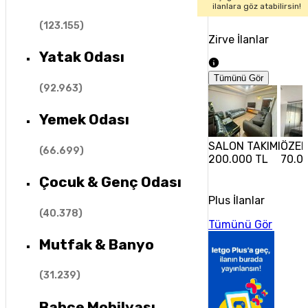
ilanlara göz atabilirsin!
(
123.155
)
Zirve İlanlar
Yatak Odası
Tümünü Gör
(
92.963
)
Yemek Odası
SALON TAKIMI
ÖZEL
(
66.699
)
200.000 TL
70.0
Çocuk & Genç Odası
Plus İlanlar
(
40.378
)
Tümünü Gör
Mutfak & Banyo
(
31.239
)
Bahçe Mobilyası