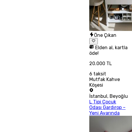
Öne Çıkan
Elden al, kartla
öde!
20.000 TL
6
taksit
Mutfak Kahve
Köşesi
İstanbul
,
Beyoğlu
L Tipi Çocuk
Odası Gardırop –
Yeni Ayarında