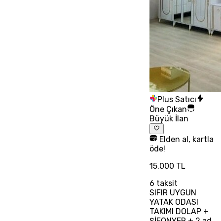
Plus Satıcı
Öne Çıkan
Büyük İlan
Elden al, kartla
öde!
15.000 TL
6
taksit
SIFIR UYGUN
YATAK ODASI
TAKIMI DOLAP +
ŞİFONYER + 2 ad.