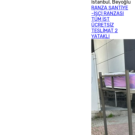
İstanbul
,
Beyoğlu
RANZA ŞANTİYE
-İŞÇİ RANZASI
TÜM İST
ÜCRETSİZ
TESLİMAT 2
YATAKLI