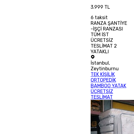
3.999 TL
6
taksit
RANZA ŞANTİYE
-İŞÇİ RANZASI
TÜM İST
ÜCRETSİZ
TESLİMAT 2
YATAKLI
İstanbul
,
Zeytinburnu
TEK KİŞİLİK
ORTOPEDİK
BAMBOO YATAK
ÜCRETSİZ
TESLİMAT