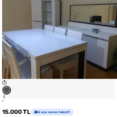
1
/
1
15.000 TL
6
aya varan taksit!