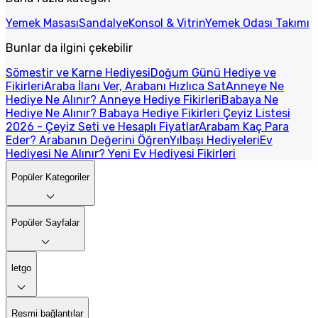
Yemek Masası
Sandalye
Konsol & Vitrin
Yemek Odası Takımı
Bunlar da ilgini çekebilir
Sömestir ve Karne Hediyesi
Doğum Günü Hediye ve
Fikirleri
Araba İlanı Ver, Arabanı Hızlıca Sat
Anneye Ne
Hediye Ne Alınır? Anneye Hediye Fikirleri
Babaya Ne
Hediye Ne Alınır? Babaya Hediye Fikirleri
Çeyiz Listesi
2026 - Çeyiz Seti ve Hesaplı Fiyatlar
Arabam Kaç Para
Eder? Arabanın Değerini Öğren
Yılbaşı Hediyeleri
Ev
Hediyesi Ne Alınır? Yeni Ev Hediyesi Fikirleri
Popüler Kategoriler
Popüler Sayfalar
letgo
Resmi bağlantılar