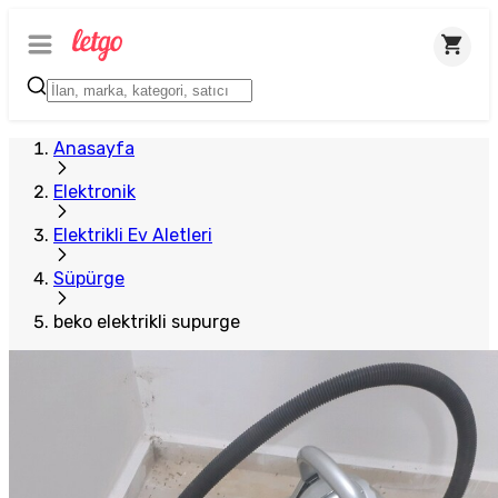
Anasayfa
Elektronik
Elektrikli Ev Aletleri
Süpürge
beko elektrikli supurge