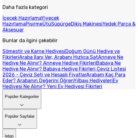
Daha fazla kategori
İçecek Hazırlama
Yiyecek
Hazırlama
Pişirme
Ütü
Süpürge
Dikiş Makinesi
Yedek Parça &
Aksesuar
Bunlar da ilgini çekebilir
Sömestir ve Karne Hediyesi
Doğum Günü Hediye ve
Fikirleri
Araba İlanı Ver, Arabanı Hızlıca Sat
Anneye Ne
Hediye Ne Alınır? Anneye Hediye Fikirleri
Babaya Ne
Hediye Ne Alınır? Babaya Hediye Fikirleri
Çeyiz Listesi
2026 - Çeyiz Seti ve Hesaplı Fiyatlar
Arabam Kaç Para
Eder? Arabanın Değerini Öğren
Yılbaşı Hediyeleri
Ev
Hediyesi Ne Alınır? Yeni Ev Hediyesi Fikirleri
Popüler Kategoriler
Popüler Sayfalar
letgo