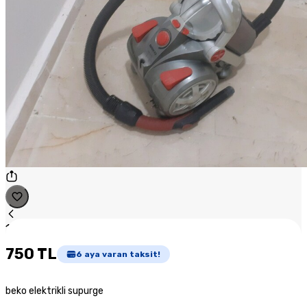
1
/
1
750 TL
6
aya varan taksit!
beko elektrikli supurge