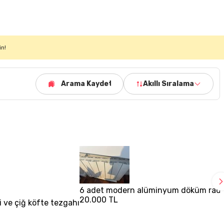
in!
Arama Kaydet
Akıllı Sıralama
6 adet modern alüminyum döküm rad
20.000 TL
i ve çiğ köfte tezgahı