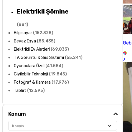
Elektrikli Şömine
(
881
)
Bilgisayar
(
152.328
)
Beyaz Eşya
(
85.435
)
Gebz
Elektrikli Ev Aletleri
(
69.833
)
TV, Görüntü & Ses Sistemi
(
55.241
)
Oyunculara Özel
(
41.584
)
Giyilebilir Teknoloji
(
19.845
)
Fotoğraf & Kamera
(
17.976
)
Tablet
(
12.595
)
Konum
İl seçin