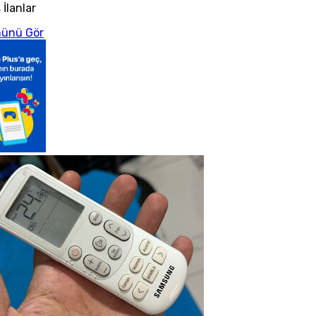
 İlanlar
ünü Gör