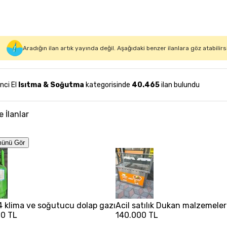
Aradığın ilan artık yayında değil. Aşağıdaki benzer ilanlara göz atabilirs
inci El
Isıtma & Soğutma
kategorisinde
40.465
ilan bulundu
e İlanlar
ünü Gör
4 klima ve soğutucu dolap gazı
Acil satılık Dukan malzemeler
00 TL
140.000 TL