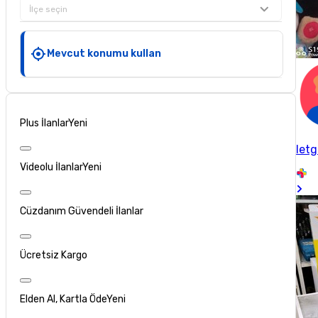
İlçe seçin
Mevcut konumu kullan
Plus İlanlar
Yeni
letg
Videolu İlanlar
Yeni
Cüzdanım Güvendeli İlanlar
Ücretsiz Kargo
Elden Al, Kartla Öde
Yeni