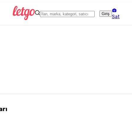
Giriş
Sat
arı