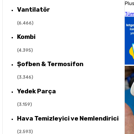
Plus
Vantilatör
Tüm
(
6.466
)
Kombi
(
4.395
)
Şofben & Termosifon
(
3.346
)
Yedek Parça
(
3.159
)
Hava Temizleyici ve Nemlendirici
(
2.593
)