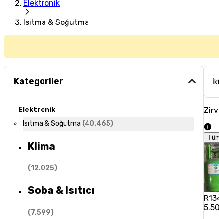
Elektronik
Isıtma & Soğutma
Kategoriler
İk
Zirv
Elektronik
Isıtma & Soğutma
(
40.465
)
Tüm
Klima
(
12.025
)
Soba & Isıtıcı
R13
5.5
(
7.599
)