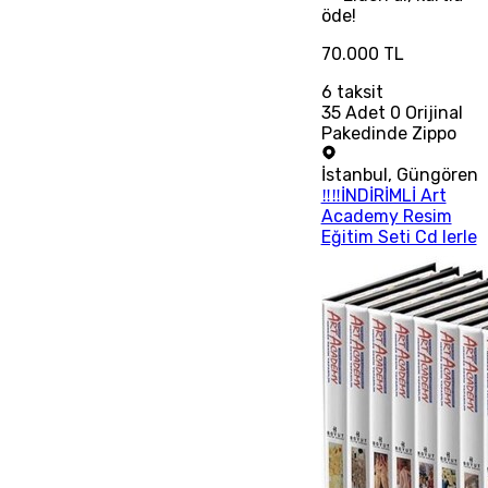
öde!
70.000 TL
6
taksit
35 Adet 0 Orijinal
Pakedinde Zippo
İstanbul
,
Güngören
‼‼İNDİRİMLİ Art
Academy Resim
Eğitim Seti Cd lerle