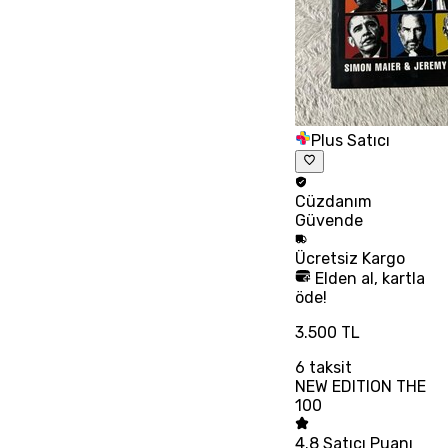
Plus Satıcı
Cüzdanım
Güvende
Ücretsiz
Kargo
Elden al, kartla
öde!
3.500 TL
6
taksit
NEW EDITION THE
100
4.8
Satıcı Puanı