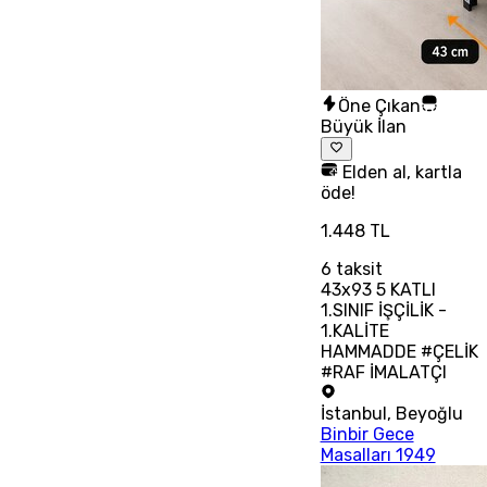
Öne Çıkan
Büyük İlan
Elden al, kartla
öde!
1.448 TL
6
taksit
43x93 5 KATLI
1.SINIF İŞÇİLİK -
1.KALİTE
HAMMADDE #ÇELİK
#RAF İMALATÇI
İstanbul
,
Beyoğlu
Binbir Gece
Masalları 1949