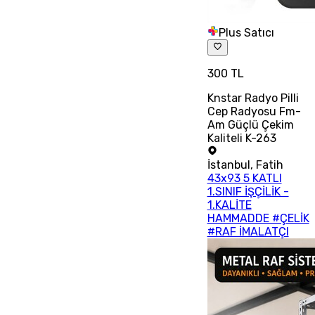
Plus Satıcı
300 TL
Knstar Radyo Pilli
Cep Radyosu Fm-
Am Güçlü Çekim
Kaliteli K-263
İstanbul
,
Fatih
43x93 5 KATLI
1.SINIF İŞÇİLİK -
1.KALİTE
HAMMADDE #ÇELİK
#RAF İMALATÇI