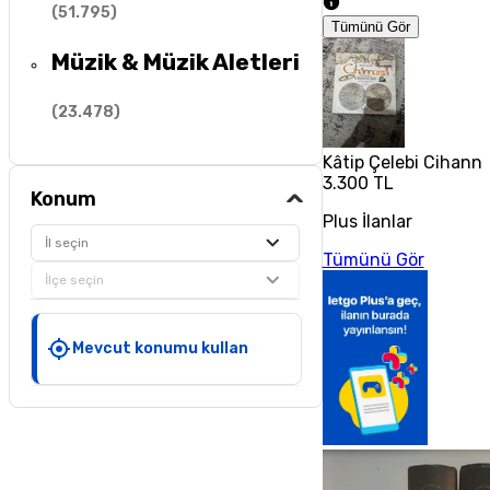
(
51.795
)
Tümünü Gör
Müzik & Müzik Aletleri
(
23.478
)
Kâtip Çelebi Cihann
3.300 TL
Konum
Plus İlanlar
İl seçin
Tümünü Gör
İlçe seçin
Mevcut konumu kullan