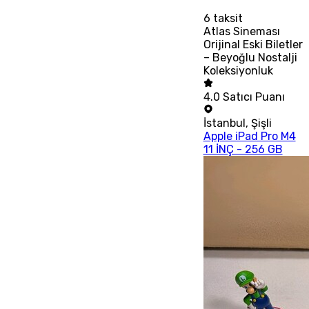
6
taksit
Atlas Sineması
Orijinal Eski Biletler
– Beyoğlu Nostalji
Koleksiyonluk
4.0
Satıcı Puanı
İstanbul
,
Şişli
Apple iPad Pro M4
11 İNÇ - 256 GB