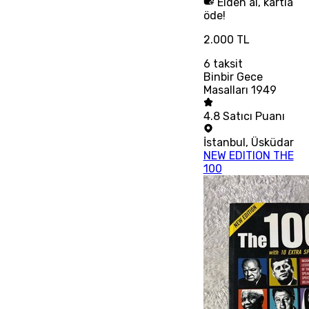
Elden al, kartla
öde!
2.000 TL
6
taksit
Binbir Gece
Masalları 1949
4.8
Satıcı Puanı
İstanbul
,
Üsküdar
NEW EDITION THE
100