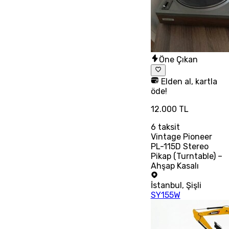
Öne Çıkan
Elden al, kartla
öde!
12.000 TL
6
taksit
Vintage Pioneer
PL-115D Stereo
Pikap (Turntable) –
Ahşap Kasalı
İstanbul
,
Şişli
SY155W