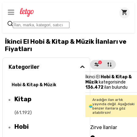
İkinci El Hobi & Kitap & Müzik İlanları ve
Fiyatları
1
Kategoriler
İkinci El
Hobi & Kitap &
Müzik
kategorisinde
Hobi & Kitap & Müzik
136.472
ilan bulundu
Kitap
Aradığın ilan artık
yayında değil. Aşağıdaki
benzer ilanlara göz
(
61.192
)
atabilirsin!
Hobi
Zirve İlanlar