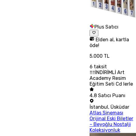
Plus Satıcı
Elden al, kartla
öde!
5.000 TL
6
taksit
‼‼İNDİRİMLİ Art
Academy Resim
Eğitim Seti Cd lerle
4.8
Satıcı Puanı
İstanbul
,
Üsküdar
Atlas Sineması
Orijinal Eski Biletler
– Beyoğlu Nostalji
Koleksiyonluk