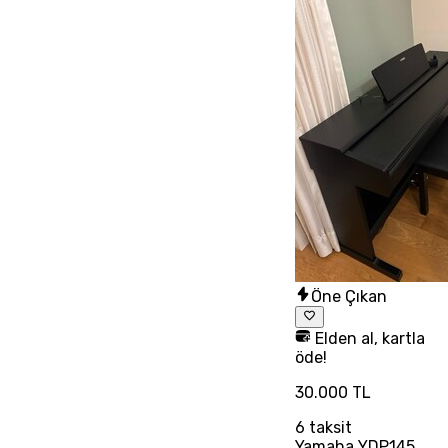
Öne Çıkan
Elden al, kartla
öde!
30.000 TL
6
taksit
Yamaha YDP145