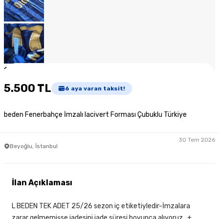
1
/
7
5.500 TL
6
aya varan taksit!
beden Fenerbahçe İmzalı lacivert Forması Çubuklu Türkiye
30 Tem 2026
Beyoğlu, İstanbul
İlan Açıklaması
L BEDEN TEK ADET 25/26 sezon iç etiketiyledir-İmzalara
zarar gelmemişse iadesini iade süresi boyunca alıyoruz.. +