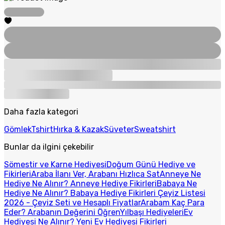
Daha fazla kategori
Gömlek
Tshirt
Hırka & Kazak
Süveter
Sweatshirt
Bunlar da ilgini çekebilir
Sömestir ve Karne Hediyesi
Doğum Günü Hediye ve
Fikirleri
Araba İlanı Ver, Arabanı Hızlıca Sat
Anneye Ne
Hediye Ne Alınır? Anneye Hediye Fikirleri
Babaya Ne
Hediye Ne Alınır? Babaya Hediye Fikirleri
Çeyiz Listesi
2026 - Çeyiz Seti ve Hesaplı Fiyatlar
Arabam Kaç Para
Eder? Arabanın Değerini Öğren
Yılbaşı Hediyeleri
Ev
Hediyesi Ne Alınır? Yeni Ev Hediyesi Fikirleri