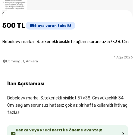
1
/
4
500 TL
6
aya varan taksit!
Bebelovv marka . 3.tekerlekli bisiklet sağlam sorunsuz 57×38. Cm
1 Ağu 2026
Etimesgut, Ankara
İlan Açıklaması
Bebelovv marka .3.tekerlekli bisiklet 57×38. Cm yükseklik 34.
Cm .sağlam sorunsuz hatasız çok az bir hafta kullanıldı ihtiyaç
fazlası
Banka veya kredi kartı ile ödeme avantajı!