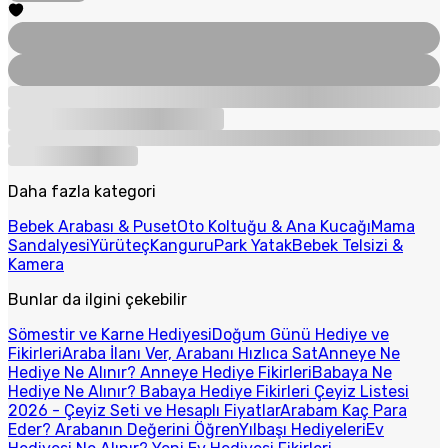
Daha fazla kategori
Bebek Arabası & Puset
Oto Koltuğu & Ana Kucağı
Mama
Sandalyesi
Yürüteç
Kanguru
Park Yatak
Bebek Telsizi &
Kamera
Bunlar da ilgini çekebilir
Sömestir ve Karne Hediyesi
Doğum Günü Hediye ve
Fikirleri
Araba İlanı Ver, Arabanı Hızlıca Sat
Anneye Ne
Hediye Ne Alınır? Anneye Hediye Fikirleri
Babaya Ne
Hediye Ne Alınır? Babaya Hediye Fikirleri
Çeyiz Listesi
2026 - Çeyiz Seti ve Hesaplı Fiyatlar
Arabam Kaç Para
Eder? Arabanın Değerini Öğren
Yılbaşı Hediyeleri
Ev