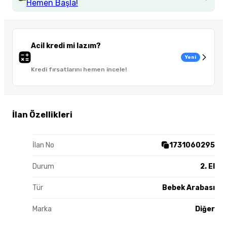
Hemen Başla!
Acil kredi mi lazım?
Yeni
Kredi fırsatlarını hemen incele!
İlan Özellikleri
İlan No
1731060295
Durum
2. El
Tür
Bebek Arabası
Marka
Diğer