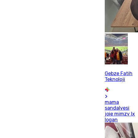
Gebze Fatih
Teknoloji
mama
sandalyesi
joie mimzy lx
logan