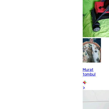
Murat
tombul