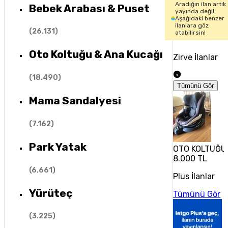
Aradığın ilan artık
Bebek Arabası & Puset
yayında değil.
Aşağıdaki benzer
ilanlara göz
(
26.131
)
atabilirsin!
Oto Koltuğu & Ana Kucağı
Zirve İlanlar
(
18.490
)
Tümünü Gör
Mama Sandalyesi
(
7.162
)
Park Yatak
OTO KOLTUĞU 
8.000 TL
(
6.661
)
Plus İlanlar
Yürüteç
Tümünü Gör
(
3.225
)