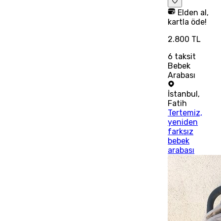
Elden al,
kartla öde!
2.800 TL
6
taksit
Bebek
Arabası
İstanbul
,
Fatih
Tertemiz,
yeniden
farksız
bebek
arabası