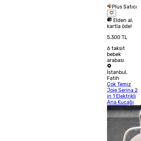
Plus Satıcı
Elden al,
kartla öde!
5.300 TL
6
taksit
bebek
arabası
İstanbul
,
Fatih
Çok Temiz
Joie Serina 2
in 1 Elektrikli
Ana Kucağı