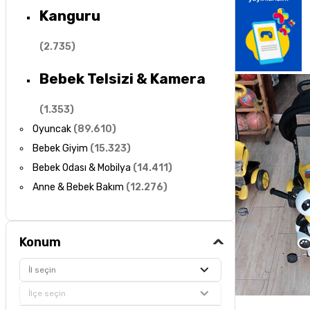
Kanguru
(
2.735
)
Bebek Telsizi & Kamera
(
1.353
)
Oyuncak
(
89.610
)
Bebek Giyim
(
15.323
)
Bebek Odası & Mobilya
(
14.411
)
Anne & Bebek Bakım
(
12.276
)
Konum
İl seçin
İlçe seçin