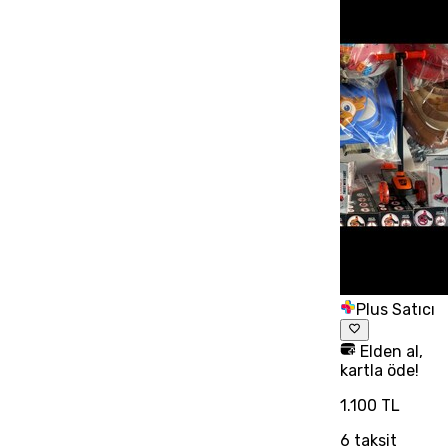
Plus Satıcı
Elden al,
kartla öde!
1.100 TL
6
taksit