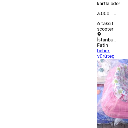
kartla öde!
3.000 TL
6
taksit
scooter
İstanbul
,
Fatih
bebek
yürüteç