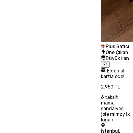
Plus Satıcı
Öne Çıkan
Büyük İlan
Elden al,
kartla öde!
2.950 TL
6
taksit
mama
sandalyesi
joie mimzy lx
logan
İstanbul
,