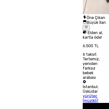
Öne Çıkan
Büyük İlan
Elden al,
kartla öde!
6.500 TL
6
taksit
Tertemiz,
yeniden
farksız
bebek
arabası
İstanbul
,
Üsküdar
yürüteç
(müzikli)