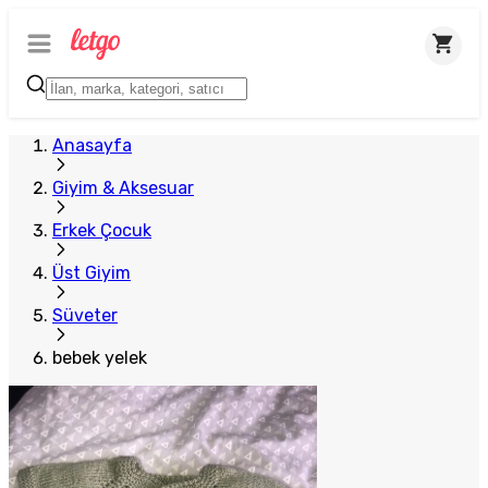
Anasayfa
Giyim & Aksesuar
Erkek Çocuk
Üst Giyim
Süveter
bebek yelek