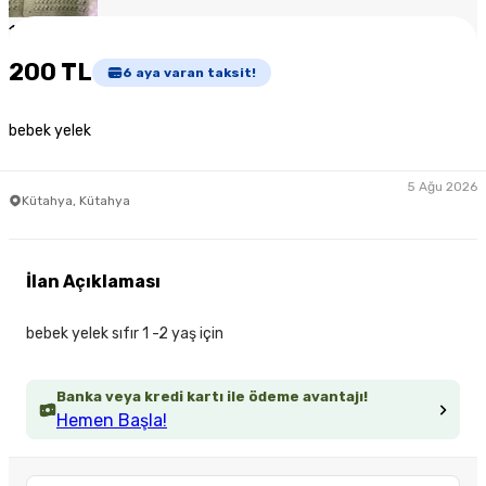
1
/
2
200 TL
6
aya varan taksit!
bebek yelek
5 Ağu 2026
Kütahya, Kütahya
İlan Açıklaması
bebek yelek sıfır 1 -2 yaş için
Banka veya kredi kartı ile ödeme avantajı!
Hemen Başla!