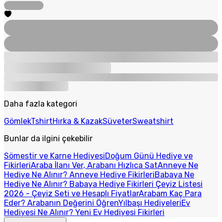
Daha fazla kategori
Gömlek
Tshirt
Hırka & Kazak
Süveter
Sweatshirt
Bunlar da ilgini çekebilir
Sömestir ve Karne Hediyesi
Doğum Günü Hediye ve
Fikirleri
Araba İlanı Ver, Arabanı Hızlıca Sat
Anneye Ne
Hediye Ne Alınır? Anneye Hediye Fikirleri
Babaya Ne
Hediye Ne Alınır? Babaya Hediye Fikirleri
Çeyiz Listesi
2026 - Çeyiz Seti ve Hesaplı Fiyatlar
Arabam Kaç Para
Eder? Arabanın Değerini Öğren
Yılbaşı Hediyeleri
Ev
Hediyesi Ne Alınır? Yeni Ev Hediyesi Fikirleri