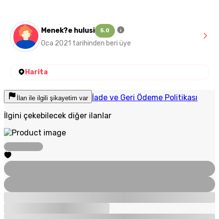
Menek?e hulusi
5.0
Oca 2021 tarihinden beri üye
Harita
İade ve Geri Ödeme Politikası
İlan ile ilgili şikayetim var
İlgini çekebilecek diğer ilanlar