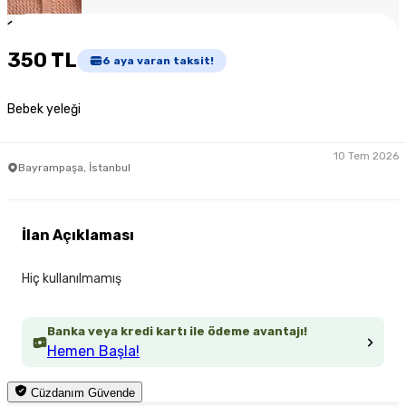
1
/
2
350 TL
6
aya varan taksit!
Bebek yeleği
10 Tem 2026
Bayrampaşa, İstanbul
İlan Açıklaması
Hiç kullanılmamış
Banka veya kredi kartı ile ödeme avantajı!
Hemen Başla!
Cüzdanım Güvende