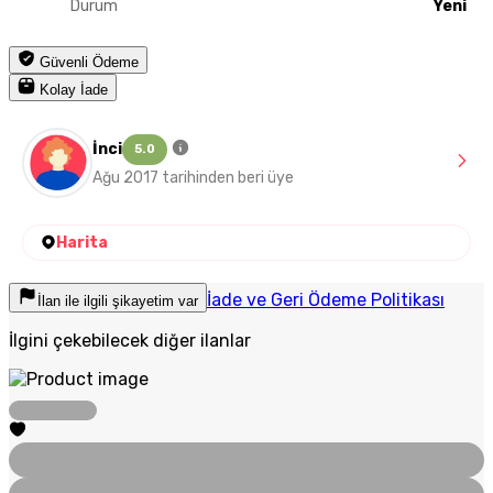
Durum
Yeni
Güvenli Ödeme
Kolay İade
İnci
5.0
Ağu 2017 tarihinden beri üye
Harita
İade ve Geri Ödeme Politikası
İlan ile ilgili şikayetim var
İlgini çekebilecek diğer ilanlar