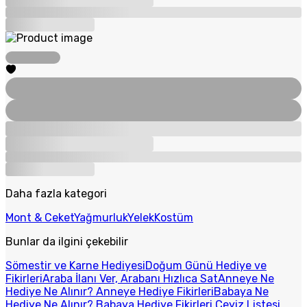
Daha fazla kategori
Mont & Ceket
Yağmurluk
Yelek
Kostüm
Bunlar da ilgini çekebilir
Sömestir ve Karne Hediyesi
Doğum Günü Hediye ve
Fikirleri
Araba İlanı Ver, Arabanı Hızlıca Sat
Anneye Ne
Hediye Ne Alınır? Anneye Hediye Fikirleri
Babaya Ne
Hediye Ne Alınır? Babaya Hediye Fikirleri
Çeyiz Listesi