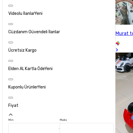
Videolu İlanlar
Yeni
Cüzdanım Güvendeli İlanlar
Murat 
Ücretsiz Kargo
Elden Al, Kartla Öde
Yeni
Kuponlu Ürünler
Yeni
Fiyat
Min
Maks