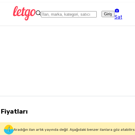
Giriş
Sat
 Fiyatları
Aradığın ilan artık yayında değil. Aşağıdaki benzer ilanlara göz atabilirs