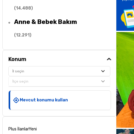
(
14.488
)
Anne & Bebek Bakım
(
12.291
)
Konum
İl seçin
İlçe seçin
Mevcut konumu kullan
Plus İlanlar
Yeni