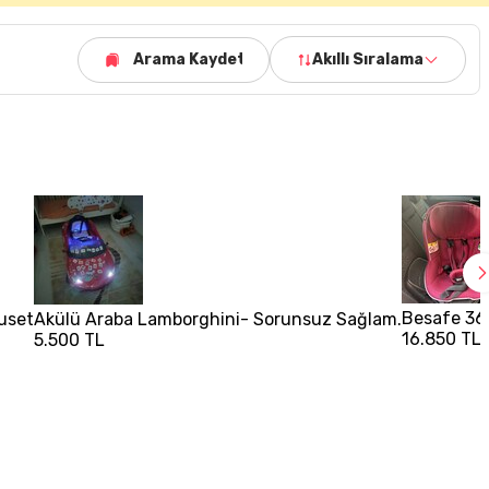
Arama Kaydet
Akıllı Sıralama
Besafe 36
Puset
Akülü Araba Lamborghini- Sorunsuz Sağlam.
16.850 TL
5.500 TL