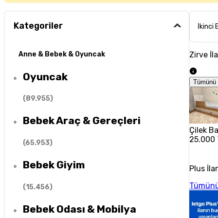
Kategoriler
İkinci 
Zirve İl
Anne & Bebek & Oyuncak
Oyuncak
Tümünü 
(
89.955
)
Bebek Araç & Gereçleri
Çilek B
25.000
(
65.953
)
Bebek Giyim
Plus İla
Tümünü
(
15.456
)
Bebek Odası & Mobilya