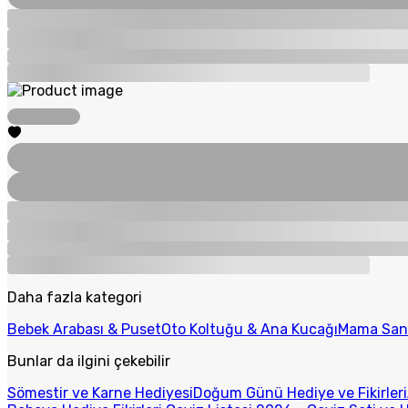
Daha fazla kategori
Bebek Arabası & Puset
Oto Koltuğu & Ana Kucağı
Mama San
Bunlar da ilgini çekebilir
Sömestir ve Karne Hediyesi
Doğum Günü Hediye ve Fikirleri