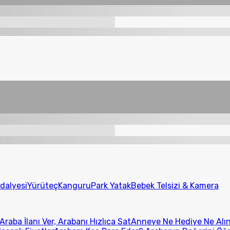
dalyesi
Yürüteç
Kanguru
Park Yatak
Bebek Telsizi & Kamera
Araba İlanı Ver, Arabanı Hızlıca Sat
Anneye Ne Hediye Ne Alını