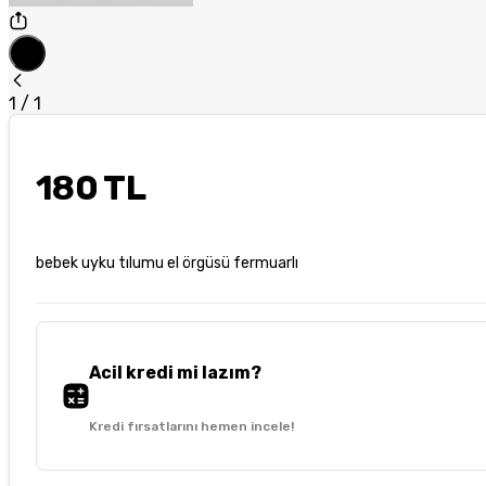
1
/
1
180 TL
bebek uyku tılumu el örgüsü fermuarlı
Acil kredi mi lazım?
Kredi fırsatlarını hemen incele!