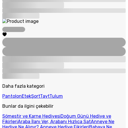
Daha fazla kategori
Pantolon
Etek
Şort
Tayt
Tulum
Bunlar da ilgini çekebilir
Sömestir ve Karne Hediyesi
Doğum Günü Hediye ve
Fikirleri
Araba İlanı Ver, Arabanı Hızlıca Sat
Anneye Ne
Hediye Ne Alınır? Anneye Hediye Fikirleri
Babaya Ne