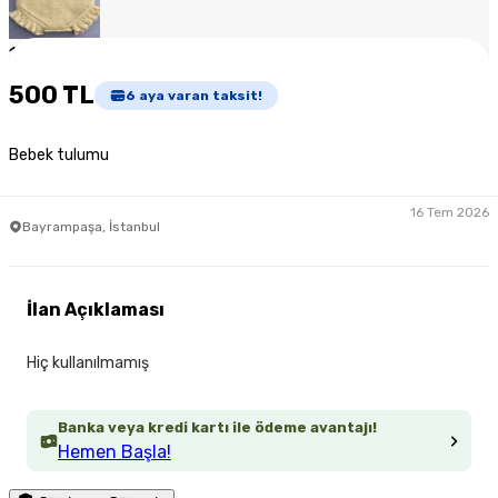
1
/
3
500 TL
6
aya varan taksit!
Bebek tulumu
16 Tem 2026
Bayrampaşa, İstanbul
İlan Açıklaması
Hiç kullanılmamış
Banka veya kredi kartı ile ödeme avantajı!
Hemen Başla!