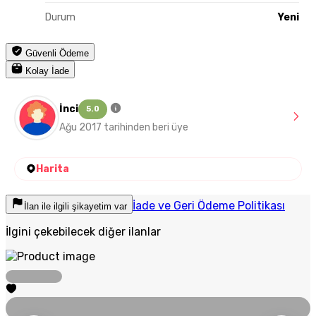
Durum
Yeni
Güvenli Ödeme
Kolay İade
İnci
5.0
Ağu 2017 tarihinden beri üye
Harita
İade ve Geri Ödeme Politikası
İlan ile ilgili şikayetim var
İlgini çekebilecek diğer ilanlar