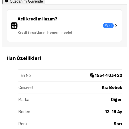
Cüzdanım Güvende
Acil kredi mi lazım?
Yeni
Kredi fırsatlarını hemen incele!
İlan Özellikleri
İlan No
1654403422
Cinsiyet
Kız Bebek
Marka
Diğer
Beden
12-18 Ay
Renk
Sarı