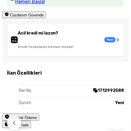
Hemen Başla!
Cüzdanım Güvende
Acil kredi mi lazım?
Yeni
Kredi fırsatlarını hemen incele!
İlan Özellikleri
İlan No
1712992588
Durum
Yeni
Güvenli Ödeme
Kolay İade