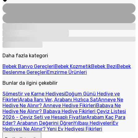
Daha fazla kategori
Bebek Banyo Gereçleri
Bebek Kozmetik
Bebek Bezi
Bebek
Beslenme Gereçleri
Emzirme Ürünleri
Bunlar da ilgini çekebilir
Sömestir ve Karne Hediyesi
Doğum Günü Hediye ve
Fikirleri
Araba İlanı Ver, Arabanı Hızlıca Sat
Anneye Ne
Hediye Ne Alınır? Anneye Hediye Fikirleri
Babaya Ne
Hediye Ne Alınır? Babaya Hediye Fikirleri
Çeyiz Listesi
2026 - Çeyiz Seti ve Hesaplı Fiyatlar
Arabam Kaç Para
Eder? Arabanın Değerini Öğren
Yılbaşı Hediyeleri
Ev
Hediyesi Ne Alınır? Yeni Ev Hediyesi Fikirleri