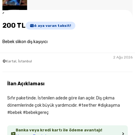
1
/
5
200 TL
6
aya varan taksit!
Bebek slikon diş kaşıyıcı
2 Ağu 2026
Kartal, İstanbul
İlan Açıklaması
Sıfır paketinde. İstenilen adede göre ilan açılır. Diş çıkma
dönemlerinde çok büyük yardımcıdır. #teether #dişkaşıma
#bebek #bebekgereç
Banka veya kredi kartı ile ödeme avantajı!