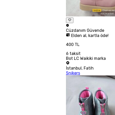
Cüzdanım
Güvende
Elden al, kartla öde!
400 TL
6
taksit
Bot LC Waikiki marka
İstanbul
,
Fatih
Snikers