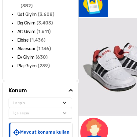
(
382
)
Üst Giyim
(
3.608
)
Dış Giyim
(
3.403
)
Alt Giyim
(
1.611
)
Elbise
(
1.436
)
Aksesuar
(
1.136
)
Ev Giyim
(
630
)
Plaj Giyim
(
239
)
Konum
İl seçin
İlçe seçin
Mevcut konumu kullan