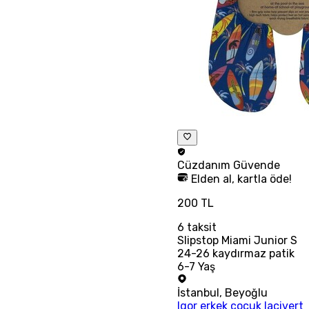
Cüzdanım
Güvende
Elden al, kartla öde!
200 TL
6
taksit
Slipstop Miami Junior S
24-26 kaydırmaz patik
6-7 Yaş
İstanbul
,
Beyoğlu
Igor erkek çocuk lacivert