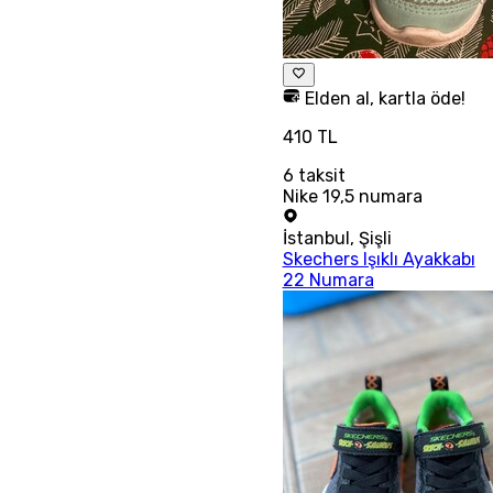
Elden al, kartla öde!
410 TL
6
taksit
Nike 19,5 numara
İstanbul
,
Şişli
Skechers Işıklı Ayakkabı
22 Numara