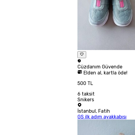
Cüzdanım
Güvende
Elden al, kartla öde!
500 TL
6
taksit
Snikers
İstanbul
,
Fatih
GS ilk adım ayakkabısı