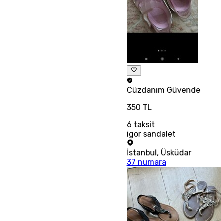
Cüzdanım
Güvende
350 TL
6
taksit
igor sandalet
İstanbul
,
Üsküdar
37 numara