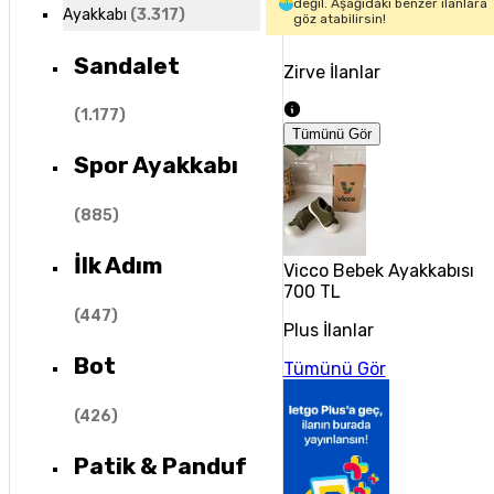
değil. Aşağıdaki benzer ilanlara
Ayakkabı
(
3.317
)
göz atabilirsin!
Sandalet
Zirve İlanlar
(
1.177
)
Tümünü Gör
Spor Ayakkabı
(
885
)
İlk Adım
Vicco Bebek Ayakkabısı
700 TL
(
447
)
Plus İlanlar
Bot
Tümünü Gör
(
426
)
Patik & Panduf