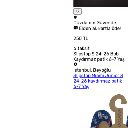
Cüzdanım
Güvende
Elden al, kartla öde!
250 TL
6
taksit
Slipstop S 24-26 Bob
Kaydırmaz patik 6-7 Yaş
İstanbul
,
Beyoğlu
Slipstop Miami Junior S
24-26 kaydırmaz patik
6-7 Yaş