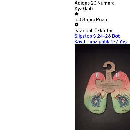
Adidas 23 Numara
Ayakkabı
5.0
Satıcı Puanı
İstanbul
,
Üsküdar
Slipstop S 24-26 Bob
Kaydırmaz patik 6-7 Yaş