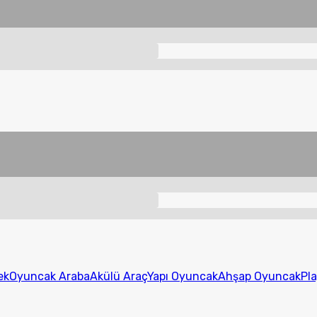
ek
Oyuncak Araba
Akülü Araç
Yapı Oyuncak
Ahşap Oyuncak
Pl