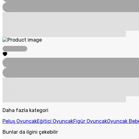
Daha fazla kategori
Peluş Oyuncak
Eğitici Oyuncak
Figür Oyuncak
Oyuncak Beb
Bunlar da ilgini çekebilir