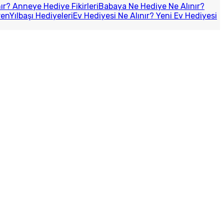
r? Anneye Hediye Fikirleri
Babaya Ne Hediye Ne Alınır?
ren
Yılbaşı Hediyeleri
Ev Hediyesi Ne Alınır? Yeni Ev Hediyesi