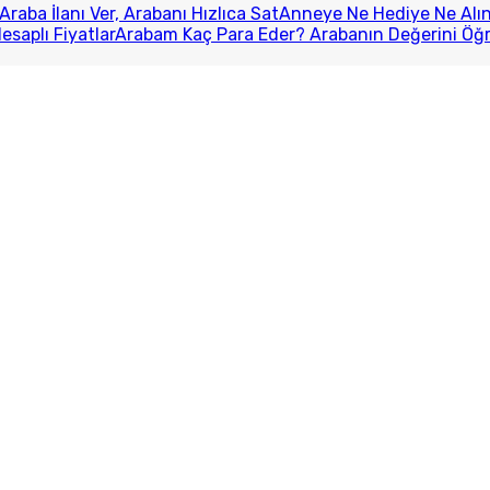
Araba İlanı Ver, Arabanı Hızlıca Sat
Anneye Ne Hediye Ne Alını
esaplı Fiyatlar
Arabam Kaç Para Eder? Arabanın Değerini Öğ