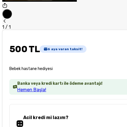
1
/
1
500 TL
6
aya varan taksit!
Bebek hastane hediyesi
Banka veya kredi kartı ile ödeme avantajı!
Hemen Başla!
Acil kredi mi lazım?