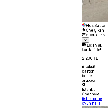
Plus Satıcı
Öne Çıkan
Büyük İlan
Elden al,
kartla öde!
2.200 TL
6
taksit
baston
bebek
arabası
İstanbul
,
Ümraniye
fisher price
oyun halısı