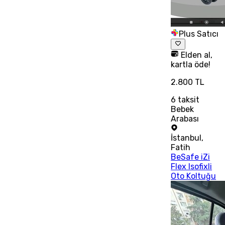
Plus Satıcı
Elden al,
kartla öde!
2.800 TL
6
taksit
Bebek
Arabası
İstanbul
,
Fatih
BeSafe iZi
Flex Isofixli
Oto Koltuğu