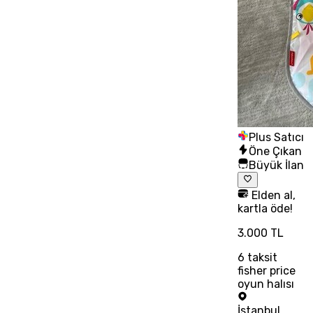
Plus Satıcı
Öne Çıkan
Büyük İlan
Elden al,
kartla öde!
3.000 TL
6
taksit
fisher price
oyun halısı
İstanbul
,