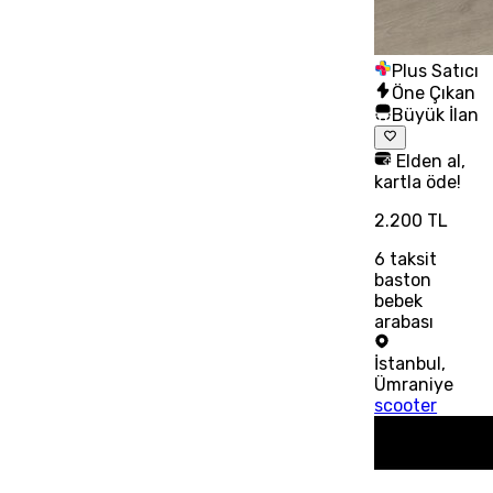
Plus Satıcı
Öne Çıkan
Büyük İlan
Elden al,
kartla öde!
2.200 TL
6
taksit
baston
bebek
arabası
İstanbul
,
Ümraniye
scooter