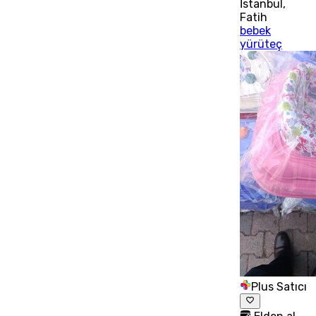
İstanbul
,
Fatih
bebek
yürüteç
Plus Satıcı