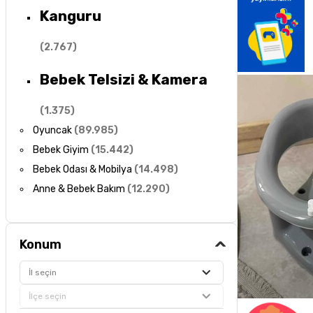
Kanguru
(
2.767
)
Bebek Telsizi & Kamera
(
1.375
)
Oyuncak
(
89.985
)
Bebek Giyim
(
15.442
)
Bebek Odası & Mobilya
(
14.498
)
Anne & Bebek Bakım
(
12.290
)
Konum
İl seçin
İlçe seçin