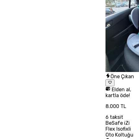
Öne Çıkan
Elden al,
kartla öde!
8.000 TL
6
taksit
BeSafe iZi
Flex Isofixli
Oto Koltuğu