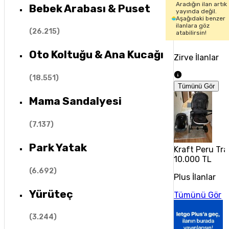
Aradığın ilan artık
Bebek Arabası & Puset
yayında değil.
Aşağıdaki benzer
ilanlara göz
(
26.215
)
atabilirsin!
Oto Koltuğu & Ana Kucağı
Zirve İlanlar
(
18.551
)
Tümünü Gör
Mama Sandalyesi
(
7.137
)
Park Yatak
Kraft Peru Tra
10.000 TL
(
6.692
)
Plus İlanlar
Yürüteç
Tümünü Gör
(
3.244
)