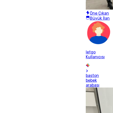
Öne Çıkan
Büyük İlan
letgo
Kullanıcısı
baston
bebek
arabası