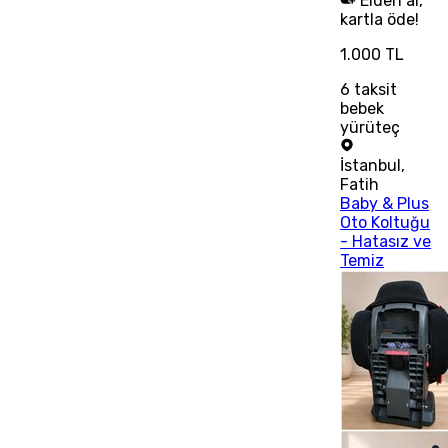
Elden al,
kartla öde!
1.000 TL
6
taksit
bebek
yürüteç
İstanbul
,
Fatih
Baby & Plus
Oto Koltuğu
- Hatasız ve
Temiz