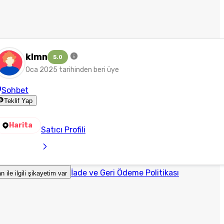
klmn
5.0
Oca 2025 tarihinden beri üye
Sohbet
Teklif Yap
Harita
Satıcı Profili
İade ve Geri Ödeme Politikası
an ile ilgili şikayetim var