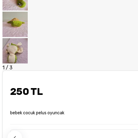
1
/
3
250 TL
bebek cocuk pelus oyuncak