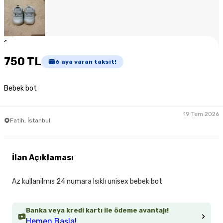
1
/
5
750 TL
6
aya varan taksit!
Bebek bot
19 Tem 2026
Fatih, İstanbul
İlan Açıklaması
Az kullanilmıs 24 numara Isıklı unisex bebek bot
Banka veya kredi kartı ile ödeme avantajı!
Hemen Başla!