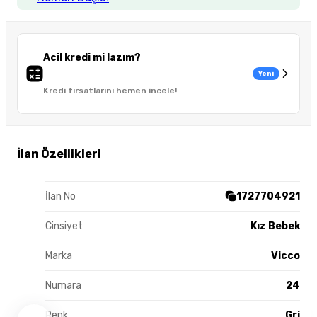
Acil kredi mi lazım?
Yeni
Kredi fırsatlarını hemen incele!
İlan Özellikleri
İlan No
1727704921
Cinsiyet
Kız Bebek
Marka
Vicco
Numara
24
Renk
Gri