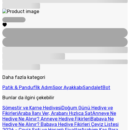
Daha fazla kategori
Patik & Panduf
İlk Adım
Spor Ayakkabı
Sandalet
Bot
Bunlar da ilgini çekebilir
Sömestir ve Karne Hediyesi
Doğum Günü Hediye ve
Fikirleri
Araba İlanı Ver, Arabanı Hızlıca Sat
Anneye Ne
Hediye Ne Alınır? Anneye Hediye Fikirleri
Babaya Ne
Hediye Ne Alınır? Babaya Hediye Fikirleri
Çeyiz Listesi
2026 - Çeyiz Seti ve Hesaplı Fiyatlar
Arabam Kaç Para