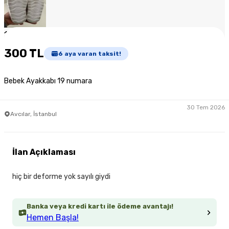
1
/
4
300 TL
6
aya varan taksit!
Bebek Ayakkabı 19 numara
30 Tem 2026
Avcılar, İstanbul
İlan Açıklaması
hiç bir deforme yok sayılı giydi
Banka veya kredi kartı ile ödeme avantajı!
Hemen Başla!