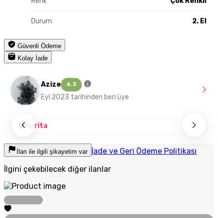
Renk
Çok Renkli
Durum
2. El
Güvenli Ödeme
Kolay İade
Azize
4.3
Eyl 2023 tarihinden beri üye
Harita
İade ve Geri Ödeme Politikası
İlan ile ilgili şikayetim var
İlgini çekebilecek diğer ilanlar