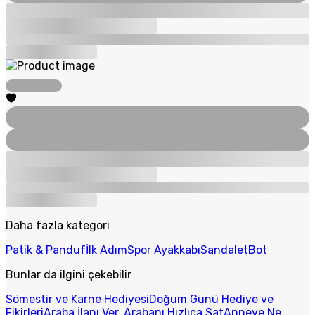
Daha fazla kategori
Patik & Panduf
İlk Adım
Spor Ayakkabı
Sandalet
Bot
Bunlar da ilgini çekebilir
Sömestir ve Karne Hediyesi
Doğum Günü Hediye ve
Fikirleri
Araba İlanı Ver, Arabanı Hızlıca Sat
Anneye Ne