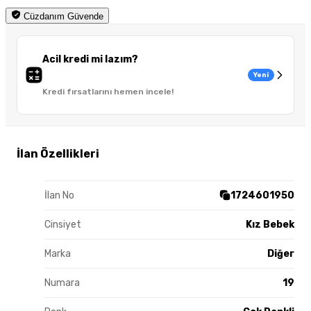
Cüzdanım Güvende
Acil kredi mi lazım?
Yeni
Kredi fırsatlarını hemen incele!
İlan Özellikleri
İlan No
1724601950
Cinsiyet
Kız Bebek
Marka
Diğer
Numara
19