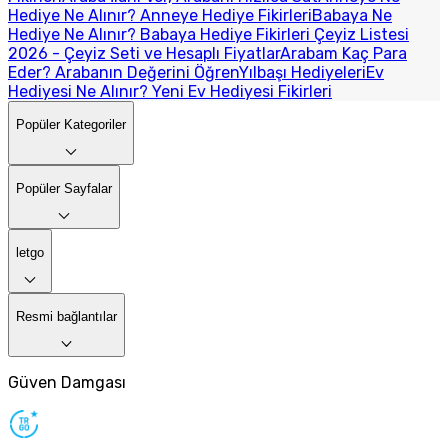
Hediye Ne Alınır? Anneye Hediye Fikirleri
Babaya Ne
Hediye Ne Alınır? Babaya Hediye Fikirleri
Çeyiz Listesi
2026 - Çeyiz Seti ve Hesaplı Fiyatlar
Arabam Kaç Para
Eder? Arabanın Değerini Öğren
Yılbaşı Hediyeleri
Ev
Hediyesi Ne Alınır? Yeni Ev Hediyesi Fikirleri
Popüler Kategoriler
Popüler Sayfalar
letgo
Resmi bağlantılar
Güven Damgası