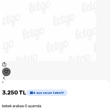
1
/
1
3.250 TL
6
aya varan taksit!
bebek arabası 0 ayarnda