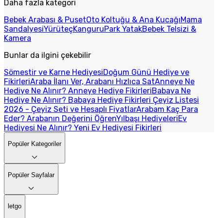
Daha fazla kategori
Bebek Arabası & Puset
Oto Koltuğu & Ana Kucağı
Mama
Sandalyesi
Yürüteç
Kanguru
Park Yatak
Bebek Telsizi &
Kamera
Bunlar da ilgini çekebilir
Sömestir ve Karne Hediyesi
Doğum Günü Hediye ve
Fikirleri
Araba İlanı Ver, Arabanı Hızlıca Sat
Anneye Ne
Hediye Ne Alınır? Anneye Hediye Fikirleri
Babaya Ne
Hediye Ne Alınır? Babaya Hediye Fikirleri
Çeyiz Listesi
2026 - Çeyiz Seti ve Hesaplı Fiyatlar
Arabam Kaç Para
Eder? Arabanın Değerini Öğren
Yılbaşı Hediyeleri
Ev
Hediyesi Ne Alınır? Yeni Ev Hediyesi Fikirleri
Popüler Kategoriler
Popüler Sayfalar
letgo