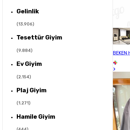
Gelinlik
(
13.906
)
Tesettür Giyim
(
9.884
)
BEKEN 
Ev Giyim
(
2.154
)
Plaj Giyim
(
1.271
)
Hamile Giyim
(
444
)