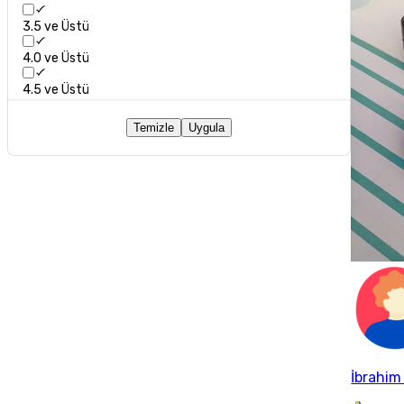
3.5 ve Üstü
4.0 ve Üstü
4.5 ve Üstü
Temizle
Uygula
İbrahim