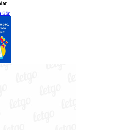
nlar
 Gör