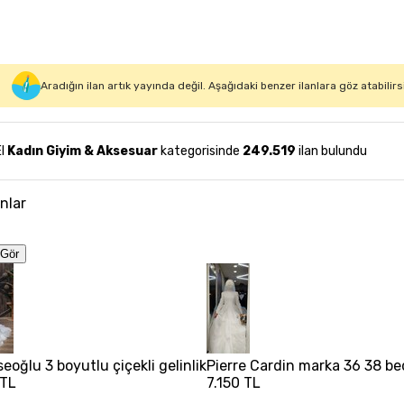
Aradığın ilan artık yayında değil. Aşağıdaki benzer ilanlara göz atabilirs
El
Kadın Giyim & Aksesuar
kategorisinde
249.519
ilan bulundu
anlar
Gör
eoğlu 3 boyutlu çiçekli gelinlik
Pierre Cardin marka 36 38 b
 TL
7.150 TL