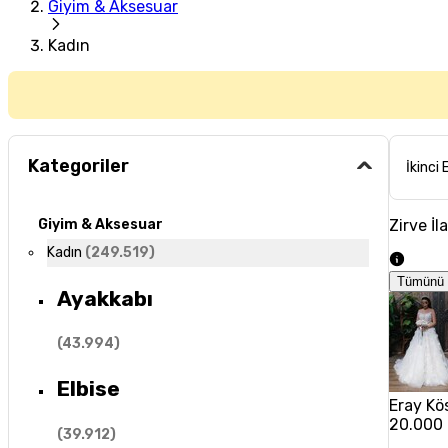
Giyim & Aksesuar
Kadın
Kategoriler
İkinci 
Zirve İl
Giyim & Aksesuar
Kadın
(
249.519
)
Tümünü 
Ayakkabı
(
43.994
)
Elbise
Eray Kös
20.000
(
39.912
)