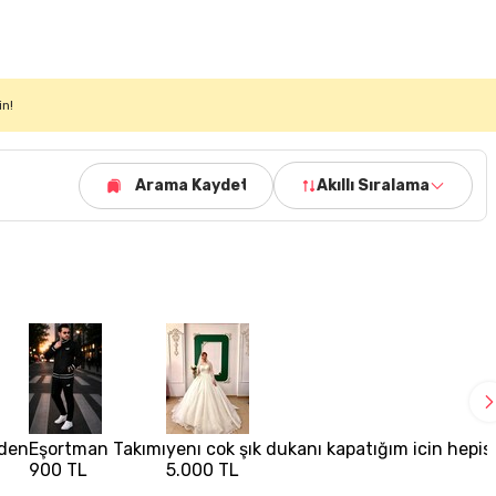
in!
Arama Kaydet
Akıllı Sıralama
eden
Eşortman Takımı
yenı cok şık dukanı kapatığım icin hepis
900 TL
5.000 TL