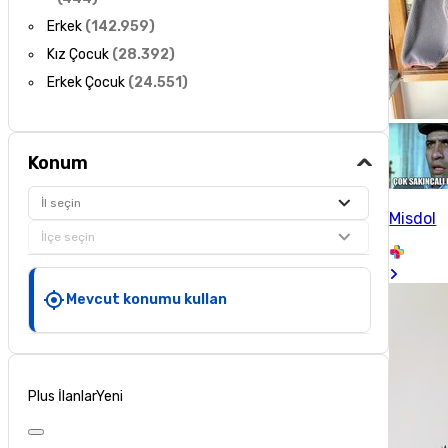
Erkek
(
142.959
)
Kız Çocuk
(
28.392
)
Erkek Çocuk
(
24.551
)
Konum
İl seçin
Misdol
İlçe seçin
Mevcut konumu kullan
Plus İlanlar
Yeni