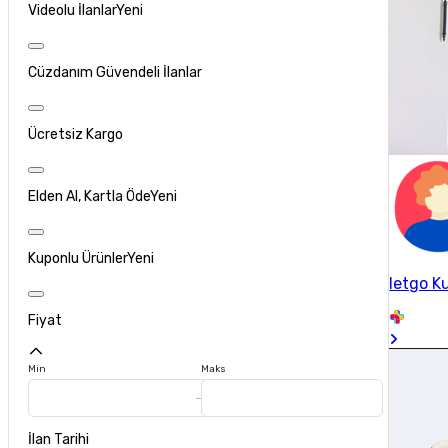
Videolu İlanlar
Yeni
Cüzdanım Güvendeli İlanlar
Ücretsiz Kargo
Elden Al, Kartla Öde
Yeni
Kuponlu Ürünler
Yeni
letgo Ku
Fiyat
Min
Maks
İlan Tarihi