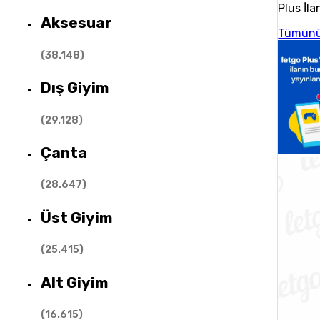
Plus İla
Aksesuar
Tümünü
(
38.148
)
Dış Giyim
(
29.128
)
Çanta
(
28.647
)
Üst Giyim
(
25.415
)
Alt Giyim
(
16.615
)