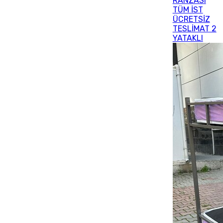
RANZASI
TÜM İST
ÜCRETSİZ
TESLİMAT 2
YATAKLI