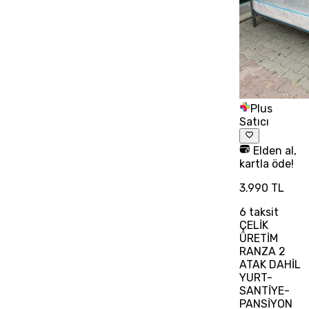
Plus
Satıcı
Elden al,
kartla öde!
3.990 TL
6
taksit
ÇELİK
ÜRETİM
RANZA 2
ATAK DAHİL
YURT-
SANTİYE-
PANSİYON