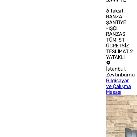
3.999 TL
6
taksit
RANZA
ŞANTİYE
-İŞÇİ
RANZASI
TÜM İST
ÜCRETSİZ
TESLİMAT 2
YATAKLI
İstanbul
,
Zeytinburnu
Bilgisayar
ve Çalışma
Masası