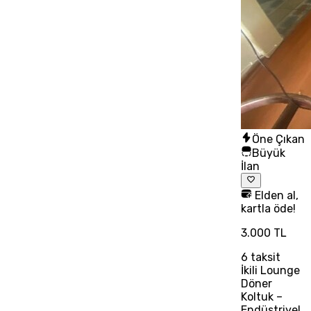
Öne Çıkan
Büyük
İlan
Elden al,
kartla öde!
3.000 TL
6
taksit
İkili Lounge
Döner
Koltuk –
Endüstriyel