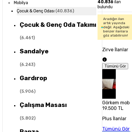
40.836
ilan
Mobilya
bulundu
Çocuk & Genç Odası
(
40.836
)
Aradığın ilan
Çocuk & Genç Oda Takımı
artık yayında
değil. Aşağıdaki
benzer ilanlara
göz atabilirsin!
(
6.461
)
Zirve İlanlar
Sandalye
(
6.243
)
Tümünü Gör
Gardırop
(
5.906
)
Görkem mobi
Çalışma Masası
19.500 TL
(
5.802
)
Plus İlanlar
Tümünü Gör
Ranza