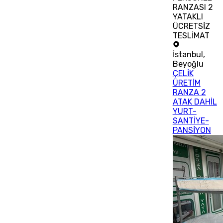
RANZASI 2
YATAKLI
ÜCRETSİZ
TESLİMAT
İstanbul
,
Beyoğlu
ÇELİK
ÜRETİM
RANZA 2
ATAK DAHİL
YURT-
SANTİYE-
PANSİYON