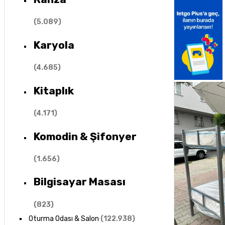
(
5.089
)
Karyola
(
4.685
)
Kitaplık
(
4.171
)
Komodin & Şifonyer
(
1.656
)
Bilgisayar Masası
(
823
)
Oturma Odası & Salon
(
122.938
)