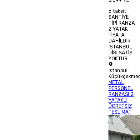
3.699 TL
6
taksit
SANTİYE
TİPİ RANZA
2 YATAK
FİYATA
DAHİLDİR
İSTANBUL
DİSI SATİŞ
YOKTUR
İstanbul
,
Küçükçekme
METAL
PERSONEL
RANZASI 2
YATAKLI
ÜCRETSİZ
TESLİMAT