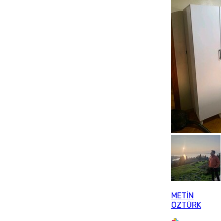
METİN
ÖZTÜRK