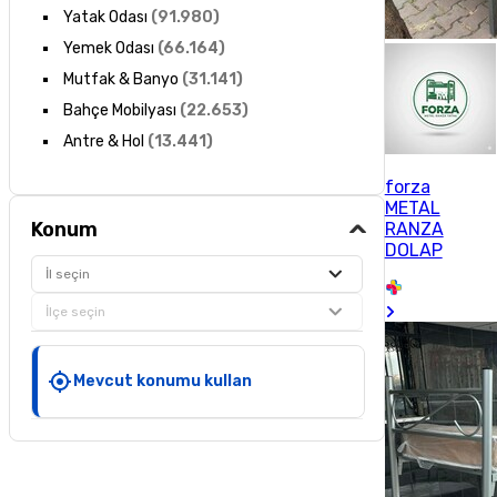
Yatak Odası
(
91.980
)
Yemek Odası
(
66.164
)
Mutfak & Banyo
(
31.141
)
Bahçe Mobilyası
(
22.653
)
Antre & Hol
(
13.441
)
forza
METAL
Konum
RANZA
DOLAP
İl seçin
İlçe seçin
Mevcut konumu kullan