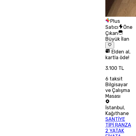
Plus
Satıcı
Öne
Çıkan
Büyük İlan
Elden al,
kartla öde!
3.100 TL
6
taksit
Bilgisayar
ve Çalışma
Masası
İstanbul
,
Kağıthane
SANTİYE
TİPİ RANZA
2 YATAK