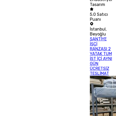
Tasarım
5.0
Satıcı
Puanı
İstanbul
,
Beyoğlu
SANTİYE
İŞÇİ
RANZASI 2
YATAK TUM
İST İÇİ AYNI
GÜN
ÜCRETSİZ
TESLİMAT