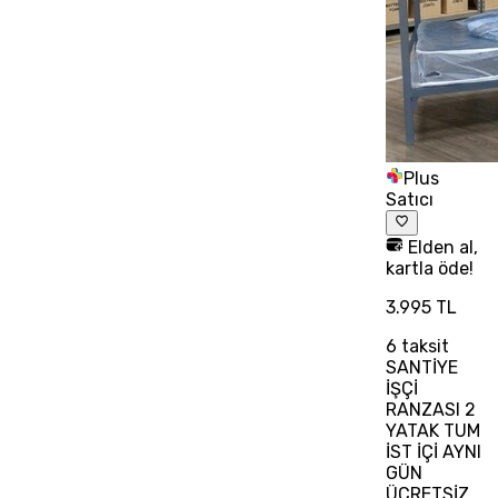
Plus
Satıcı
Elden al,
kartla öde!
3.995 TL
6
taksit
SANTİYE
İŞÇİ
RANZASI 2
YATAK TUM
İST İÇİ AYNI
GÜN
ÜCRETSİZ