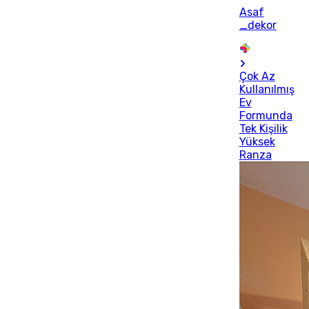
Asaf
_dekor
Çok Az
Kullanılmış
Ev
Formunda
Tek Kişilik
Yüksek
Ranza