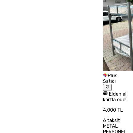
Plus
Satıcı
Elden al,
kartla öde!
4.000 TL
6
taksit
METAL
PERSONEL