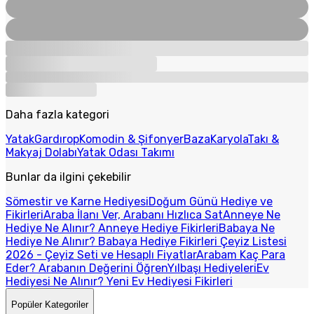
Daha fazla kategori
Yatak
Gardırop
Komodin & Şifonyer
Baza
Karyola
Takı &
Makyaj Dolabı
Yatak Odası Takımı
Bunlar da ilgini çekebilir
Sömestir ve Karne Hediyesi
Doğum Günü Hediye ve
Fikirleri
Araba İlanı Ver, Arabanı Hızlıca Sat
Anneye Ne
Hediye Ne Alınır? Anneye Hediye Fikirleri
Babaya Ne
Hediye Ne Alınır? Babaya Hediye Fikirleri
Çeyiz Listesi
2026 - Çeyiz Seti ve Hesaplı Fiyatlar
Arabam Kaç Para
Eder? Arabanın Değerini Öğren
Yılbaşı Hediyeleri
Ev
Hediyesi Ne Alınır? Yeni Ev Hediyesi Fikirleri
Popüler Kategoriler