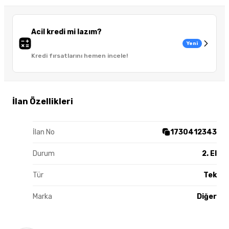
Acil kredi mi lazım?
Yeni
Kredi fırsatlarını hemen incele!
İlan Özellikleri
İlan No
1730412343
Durum
2. El
Tür
Tek
Marka
Diğer