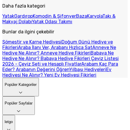
Daha fazla kategori
Yatak
Gardırop
Komodin & Şifonyer
Baza
Karyola
Takı &
Makyaj Dolabı
Yatak Odası Takımı
Bunlar da ilgini çekebilir
Sömestir ve Karne Hediyesi
Doğum Günü Hediye ve
Fikirleri
Araba İlanı Ver, Arabanı Hızlıca Sat
Anneye Ne
Hediye Ne Alınır? Anneye Hediye Fikirleri
Babaya Ne
Hediye Ne Alınır? Babaya Hediye Fikirleri
Çeyiz Listesi
2026 - Çeyiz Seti ve Hesaplı Fiyatlar
Arabam Kaç Para
Eder? Arabanın Değerini Öğren
Yılbaşı Hediyeleri
Ev
Hediyesi Ne Alınır? Yeni Ev Hediyesi Fikirleri
Popüler Kategoriler
Popüler Sayfalar
letgo