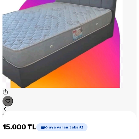
1
/
1
15.000 TL
6
aya varan taksit!