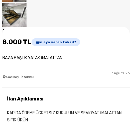
1
/
6
8.000 TL
6
aya varan taksit!
BAZA BAŞLIK YATAK İMALATTAN
7 Ağu 2026
Kadıköy, İstanbul
İlan Açıklaması
KAPIDA ÖDEME ÜCRETSİZ KURULUM VE SEVKİYAT İMALATTAN
SIFIR ÜRÜN