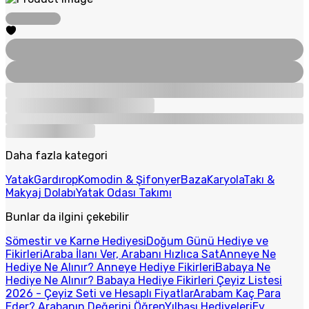
Daha fazla kategori
Yatak
Gardırop
Komodin & Şifonyer
Baza
Karyola
Takı &
Makyaj Dolabı
Yatak Odası Takımı
Bunlar da ilgini çekebilir
Sömestir ve Karne Hediyesi
Doğum Günü Hediye ve
Fikirleri
Araba İlanı Ver, Arabanı Hızlıca Sat
Anneye Ne
Hediye Ne Alınır? Anneye Hediye Fikirleri
Babaya Ne
Hediye Ne Alınır? Babaya Hediye Fikirleri
Çeyiz Listesi
2026 - Çeyiz Seti ve Hesaplı Fiyatlar
Arabam Kaç Para
Eder? Arabanın Değerini Öğren
Yılbaşı Hediyeleri
Ev