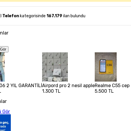
El
Telefon
kategorisinde
167.179
ilan bulundu
anlar
Gör
06 2 YIL GARANTİLİ
Airpord pro 2 nesil apple
Realme C55 cep t
L
1.300 TL
5.500 TL
nlar
 Gör