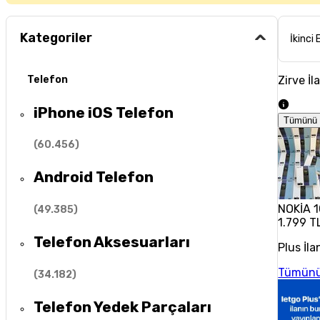
Kategoriler
İkinci 
Zirve İl
Telefon
iPhone iOS Telefon
Tümünü 
(
60.456
)
Android Telefon
NOKİA 1
(
49.385
)
1.799 T
Telefon Aksesuarları
Plus İla
Tümünü
(
34.182
)
Telefon Yedek Parçaları