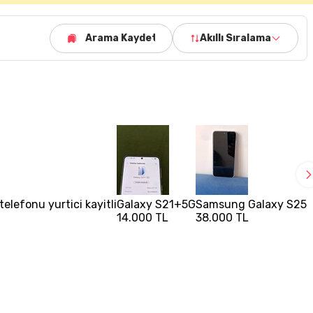
Arama Kaydet
Akıllı Sıralama
elefonu yurtici kayitli
Galaxy S21+5G
Samsung Galaxy S25Fe
14.000 TL
38.000 TL