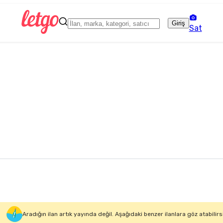
Giriş
Sat
Aradığın ilan artık yayında değil. Aşağıdaki benzer ilanlara göz atabilirs