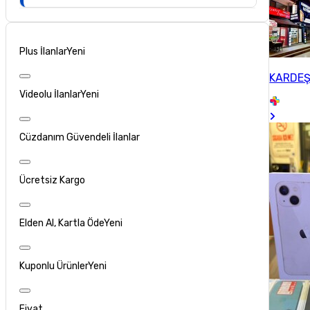
Plus İlanlar
Yeni
KARDEŞ
Videolu İlanlar
Yeni
Cüzdanım Güvendeli İlanlar
Ücretsiz Kargo
Elden Al, Kartla Öde
Yeni
Kuponlu Ürünler
Yeni
Fiyat