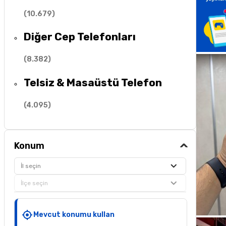
(
10.679
)
Diğer Cep Telefonları
(
8.382
)
Telsiz & Masaüstü Telefon
(
4.095
)
Konum
İl seçin
İlçe seçin
Mevcut konumu kullan