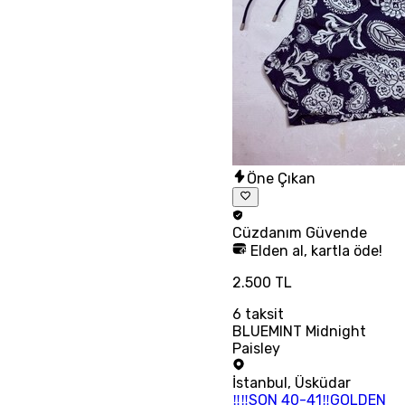
Öne Çıkan
Cüzdanım
Güvende
Elden al, kartla öde!
2.500 TL
6
taksit
BLUEMINT Midnight
Paisley
İstanbul
,
Üsküdar
‼‼SON 40-41‼GOLDEN