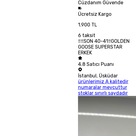
Cüzdanım
Güvende
Ücretsiz
Kargo
1.900 TL
6
taksit
‼‼SON 40-41‼GOLDEN
GOOSE SUPERSTAR
ERKEK
4.8
Satıcı Puanı
İstanbul
,
Üsküdar
ürünlerimiz A kalitedir
numaralar mevcuttur
stoklar sınırlı saydadır