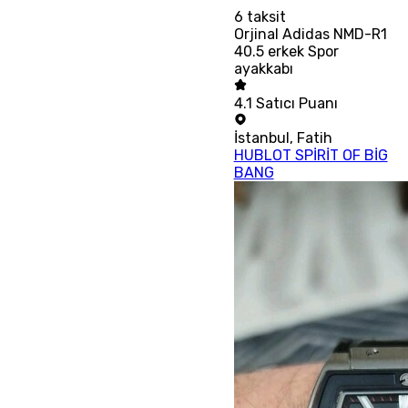
6
taksit
Orjinal Adidas NMD-R1
40.5 erkek Spor
ayakkabı
4.1
Satıcı Puanı
İstanbul
,
Fatih
HUBLOT SPİRİT OF BİG
BANG