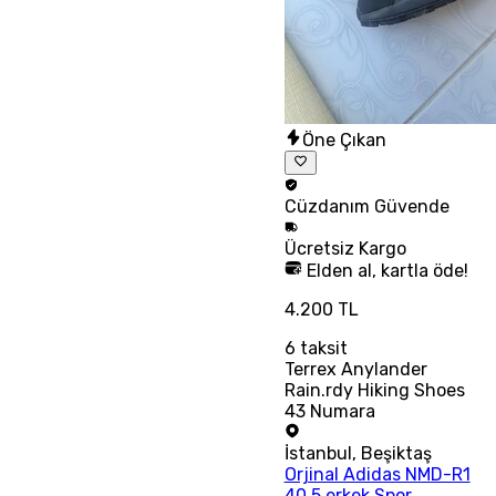
Öne Çıkan
Cüzdanım
Güvende
Ücretsiz
Kargo
Elden al, kartla öde!
4.200 TL
6
taksit
Terrex Anylander
Rain.rdy Hiking Shoes
43 Numara
İstanbul
,
Beşiktaş
Orjinal Adidas NMD-R1
40.5 erkek Spor