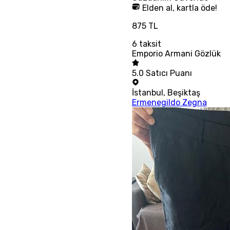
Elden al, kartla öde!
875 TL
6
taksit
Emporio Armani Gözlük
5.0
Satıcı Puanı
İstanbul
,
Beşiktaş
Ermenegildo Zegna