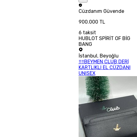
Cüzdanım
Güvende
900.000 TL
6
taksit
HUBLOT SPİRİT OF BİG
BANG
İstanbul
,
Beyoğlu
‼‼BEYMEN CLUB DERİ
KARTLIKLI EL CÜZDANI
UNISEX