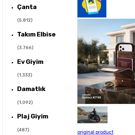
Çanta
(
5.812
)
Takım Elbise
(
3.766
)
Ev Giyim
(
1.333
)
Damatlık
(
1.092
)
Plaj Giyim
(
487
)
original product