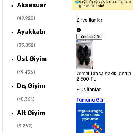
değil. Aşağıdaki benzer ilanlara
Aksesuar
göz atabilirsin!
(
49.920
)
Zirve İlanlar
Ayakkabı
Tümünü Gör
(
33.852
)
Üst Giyim
(
19.456
)
kemal tanca hakiki deri a
2.500 TL
Dış Giyim
Plus İlanlar
(
18.361
)
Tümünü Gör
Alt Giyim
(
9.262
)