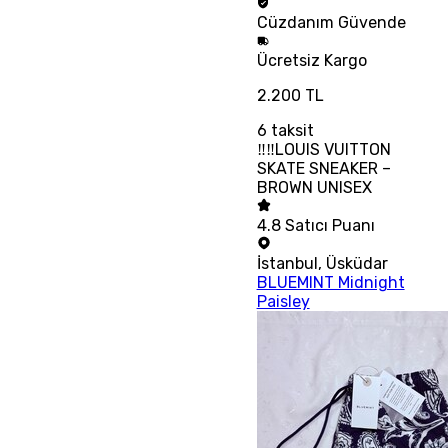
Cüzdanım
Güvende
Ücretsiz
Kargo
2.200 TL
6
taksit
‼‼LOUIS VUITTON
SKATE SNEAKER –
BROWN UNISEX
4.8
Satıcı Puanı
İstanbul
,
Üsküdar
BLUEMINT Midnight
Paisley