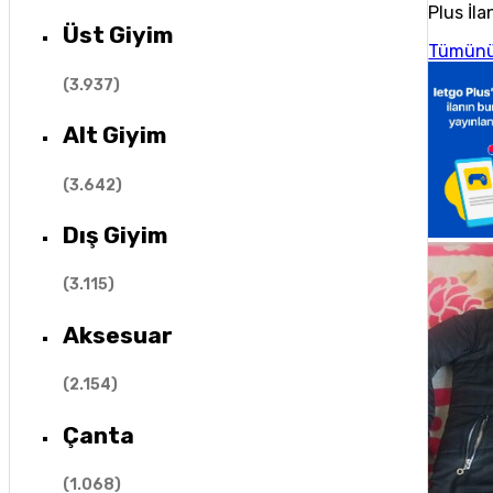
Plus İla
Üst Giyim
Tümünü
(
3.937
)
Alt Giyim
(
3.642
)
Dış Giyim
(
3.115
)
Aksesuar
(
2.154
)
Çanta
(
1.068
)