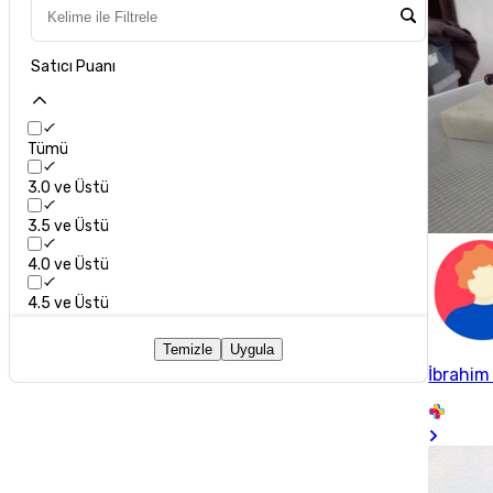
Satıcı Puanı
Tümü
3.0 ve Üstü
3.5 ve Üstü
4.0 ve Üstü
4.5 ve Üstü
Temizle
Uygula
İbrahim