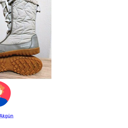
 Akgün