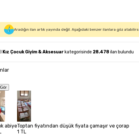
Aradığın ilan artık yayında değil. Aşağıdaki benzer ilanlara göz atabilirs
El
Kız Çocuk Giyim & Aksesuar
kategorisinde
28.478
ilan bulundu
anlar
Gör
uk abiye
Toptan fiyatından düşük fiyata çamaşır ve çorap
L
1 TL