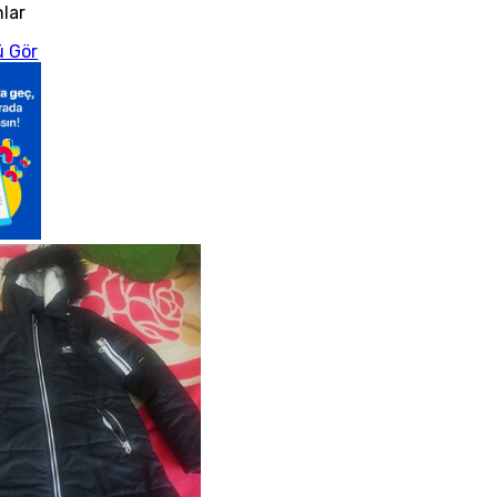
nlar
 Gör