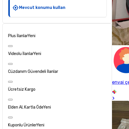
Mevcut konumu kullan
Plus İlanlar
Yeni
Videolu İlanlar
Yeni
Cüzdanım Güvendeli İlanlar
envai ç
Ücretsiz Kargo
Elden Al, Kartla Öde
Yeni
Kuponlu Ürünler
Yeni