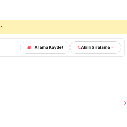
in!
Arama Kaydet
Akıllı Sıralama