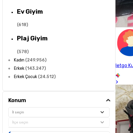
Ev Giyim
(
618
)
Plaj Giyim
(
578
)
Kadın
(
249.956
)
letgo Ku
Erkek
(
143.247
)
Erkek Çocuk
(
24.512
)
Konum
İl seçin
İlçe seçin