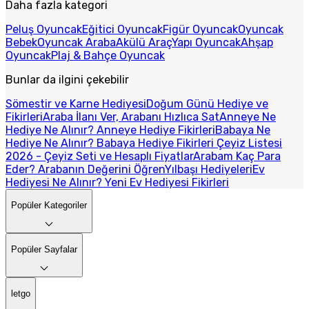
Daha fazla kategori
Peluş Oyuncak
Eğitici Oyuncak
Figür Oyuncak
Oyuncak
Bebek
Oyuncak Araba
Akülü Araç
Yapı Oyuncak
Ahşap
Oyuncak
Plaj & Bahçe Oyuncak
Bunlar da ilgini çekebilir
Sömestir ve Karne Hediyesi
Doğum Günü Hediye ve
Fikirleri
Araba İlanı Ver, Arabanı Hızlıca Sat
Anneye Ne
Hediye Ne Alınır? Anneye Hediye Fikirleri
Babaya Ne
Hediye Ne Alınır? Babaya Hediye Fikirleri
Çeyiz Listesi
2026 - Çeyiz Seti ve Hesaplı Fiyatlar
Arabam Kaç Para
Eder? Arabanın Değerini Öğren
Yılbaşı Hediyeleri
Ev
Hediyesi Ne Alınır? Yeni Ev Hediyesi Fikirleri
Popüler Kategoriler
Popüler Sayfalar
letgo