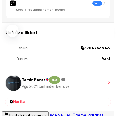
Yeni
Kredi fırsatlarını hemen incele!
İlan Özellikleri
İlan No
1704766946
Durum
Yeni
Temiz Pazar
4.8
Ağu 2021 tarihinden beri üye
Harita
İade ve Geri Ödeme Politikası
İlan ile ilgili şikayetim var