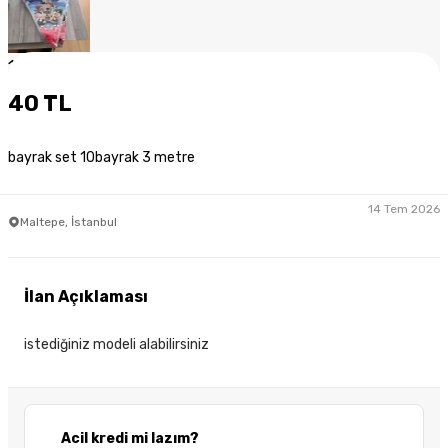
1
/
6
40 TL
bayrak set 10bayrak 3 metre
14 Tem 2026
Maltepe, İstanbul
İlan Açıklaması
istediğiniz modeli alabilirsiniz
Acil kredi mi lazım?