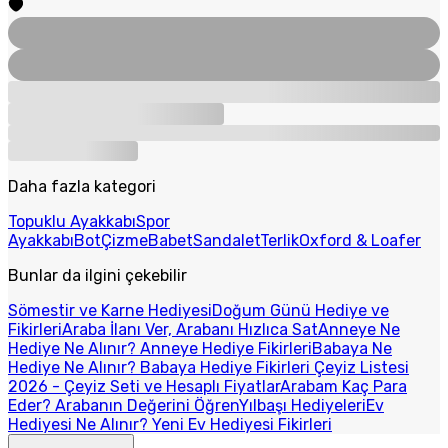
Daha fazla kategori
Topuklu Ayakkabı
Spor
Ayakkabı
Bot
Çizme
Babet
Sandalet
Terlik
Oxford & Loafer
Bunlar da ilgini çekebilir
Sömestir ve Karne Hediyesi
Doğum Günü Hediye ve
Fikirleri
Araba İlanı Ver, Arabanı Hızlıca Sat
Anneye Ne
Hediye Ne Alınır? Anneye Hediye Fikirleri
Babaya Ne
Hediye Ne Alınır? Babaya Hediye Fikirleri
Çeyiz Listesi
2026 - Çeyiz Seti ve Hesaplı Fiyatlar
Arabam Kaç Para
Eder? Arabanın Değerini Öğren
Yılbaşı Hediyeleri
Ev
Hediyesi Ne Alınır? Yeni Ev Hediyesi Fikirleri