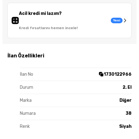
Acil kredi mi lazım?
Yeni
Kredi fırsatlarını hemen incele!
İlan Özellikleri
İlan No
1730122966
Durum
2. El
Marka
Diğer
Numara
38
Renk
Siyah