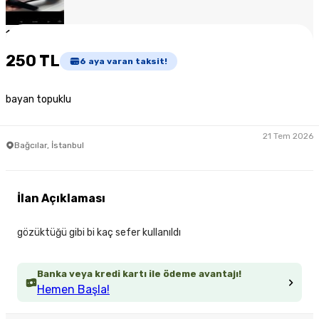
1
/
3
250 TL
6
aya varan taksit!
bayan topuklu
21 Tem 2026
Bağcılar, İstanbul
İlan Açıklaması
gözüktüğü gibi bi kaç sefer kullanıldı
Banka veya kredi kartı ile ödeme avantajı!
Hemen Başla!