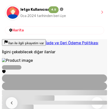
letgo Kullanıcısı
4.5
Oca 2024 tarihinden beri üye
Harita
İade ve Geri Ödeme Politikası
İlan ile ilgili şikayetim var
İlgini çekebilecek diğer ilanlar