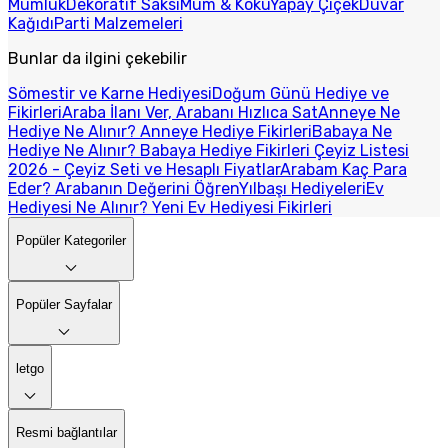
Mumluk
Dekoratif Saksı
Mum & Koku
Yapay Çiçek
Duvar
Kağıdı
Parti Malzemeleri
Bunlar da ilgini çekebilir
Sömestir ve Karne Hediyesi
Doğum Günü Hediye ve
Fikirleri
Araba İlanı Ver, Arabanı Hızlıca Sat
Anneye Ne
Hediye Ne Alınır? Anneye Hediye Fikirleri
Babaya Ne
Hediye Ne Alınır? Babaya Hediye Fikirleri
Çeyiz Listesi
2026 - Çeyiz Seti ve Hesaplı Fiyatlar
Arabam Kaç Para
Eder? Arabanın Değerini Öğren
Yılbaşı Hediyeleri
Ev
Hediyesi Ne Alınır? Yeni Ev Hediyesi Fikirleri
Popüler Kategoriler
Popüler Sayfalar
letgo
Resmi bağlantılar