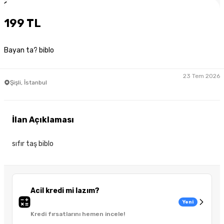
1
/
3
199 TL
Bayan ta? biblo
23 Tem 2026
Şişli, İstanbul
İlan Açıklaması
sıfır taş biblo
Acil kredi mi lazım?
Yeni
Kredi fırsatlarını hemen incele!