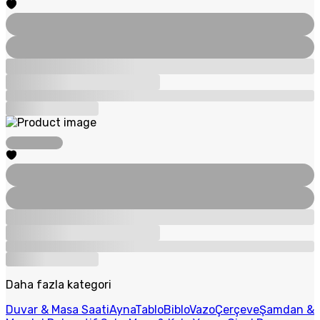
Daha fazla kategori
Duvar & Masa Saati
Ayna
Tablo
Biblo
Vazo
Çerçeve
Şamdan &