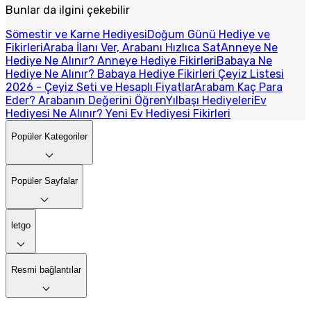
Bunlar da ilgini çekebilir
Sömestir ve Karne Hediyesi
Doğum Günü Hediye ve
Fikirleri
Araba İlanı Ver, Arabanı Hızlıca Sat
Anneye Ne
Hediye Ne Alınır? Anneye Hediye Fikirleri
Babaya Ne
Hediye Ne Alınır? Babaya Hediye Fikirleri
Çeyiz Listesi
2026 - Çeyiz Seti ve Hesaplı Fiyatlar
Arabam Kaç Para
Eder? Arabanın Değerini Öğren
Yılbaşı Hediyeleri
Ev
Hediyesi Ne Alınır? Yeni Ev Hediyesi Fikirleri
Popüler Kategoriler
Popüler Sayfalar
letgo
Resmi bağlantılar