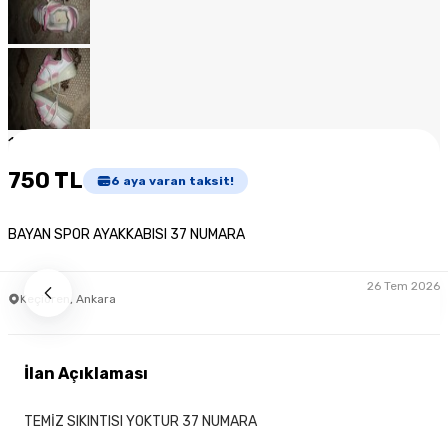
1
/
8
750 TL
6
aya varan taksit!
BAYAN SPOR AYAKKABISI 37 NUMARA
26 Tem 2026
Keçiören, Ankara
İlan Açıklaması
TEMİZ SIKINTISI YOKTUR 37 NUMARA