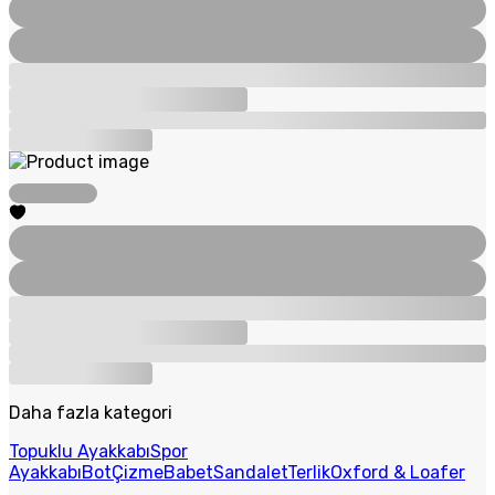
Daha fazla kategori
Topuklu Ayakkabı
Spor
Ayakkabı
Bot
Çizme
Babet
Sandalet
Terlik
Oxford & Loafer