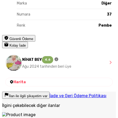
Marka
Diğer
Numara
37
Renk
Pembe
Güvenli Ödeme
Kolay İade
NİHAT BEY
4.6
Ağu 2024 tarihinden beri üye
Harita
İade ve Geri Ödeme Politikası
İlan ile ilgili şikayetim var
İlgini çekebilecek diğer ilanlar