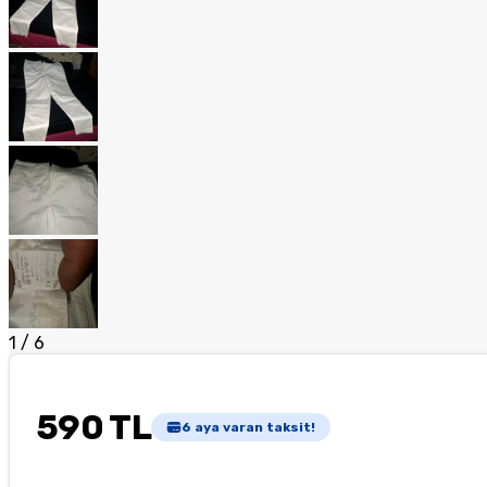
1
/
6
590 TL
6
aya varan taksit!