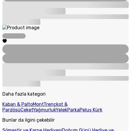
Daha fazla kategori
Kaban & Palto
Mont
Trençkot &
Pardösü
Ceket
Yağmurluk
Yelek
Parka
Peluş Kürk
Bunlar da ilgini çekebilir
Sömestir ve Karne Hediyesi
Doğum Günü Hediye ve