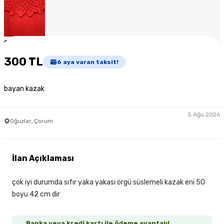
1
/
5
300 TL
6
aya varan taksit!
bayan kazak
5 Ağu 2026
Oğuzlar, Çorum
İlan Açıklaması
çok iyi durumda sıfır yaka yakası örgü süslemeli kazak eni 50
boyu 42 cm dir
Banka veya kredi kartı ile ödeme avantajı!