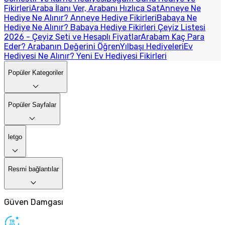
Fikirleri
Araba İlanı Ver, Arabanı Hızlıca Sat
Anneye Ne
Hediye Ne Alınır? Anneye Hediye Fikirleri
Babaya Ne
Hediye Ne Alınır? Babaya Hediye Fikirleri
Çeyiz Listesi
2026 - Çeyiz Seti ve Hesaplı Fiyatlar
Arabam Kaç Para
Eder? Arabanın Değerini Öğren
Yılbaşı Hediyeleri
Ev
Hediyesi Ne Alınır? Yeni Ev Hediyesi Fikirleri
Popüler Kategoriler
Popüler Sayfalar
letgo
Resmi bağlantılar
Güven Damgası