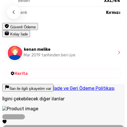
Beden
XXL/44
Renk
Kırmızı
Güvenli Ödeme
Kolay İade
kenan melike
Mar 2019 tarihinden beri üye
Harita
İade ve Geri Ödeme Politikası
İlan ile ilgili şikayetim var
İlgini çekebilecek diğer ilanlar