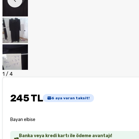
1
/
4
245 TL
6
aya varan taksit!
Bayan elbise
Banka veya kredi kartı ile ödeme avantajı!