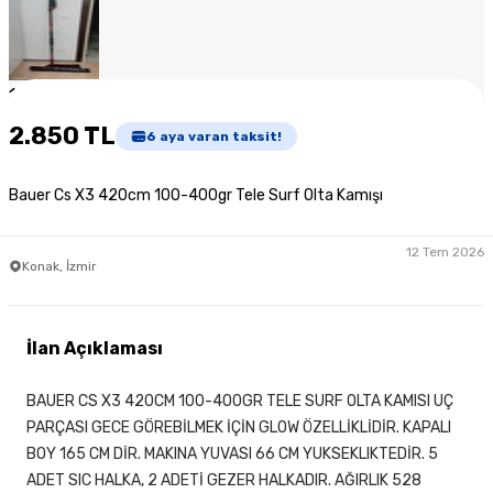
1
/
5
2.850 TL
6
aya varan taksit!
Bauer Cs X3 420cm 100-400gr Tele Surf Olta Kamışı
12 Tem 2026
Konak, İzmir
İlan Açıklaması
BAUER CS X3 420CM 100-400GR TELE SURF OLTA KAMISI UÇ
PARÇASI GECE GÖREBİLMEK İÇİN GLOW ÖZELLİKLİDİR. KAPALI
BOY 165 CM DİR. MAKINA YUVASI 66 CM YUKSEKLIKTEDİR. 5
ADET SIC HALKA, 2 ADETİ GEZER HALKADIR. AĞIRLIK 528