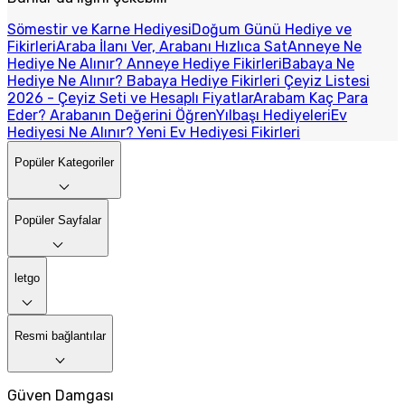
Sömestir ve Karne Hediyesi
Doğum Günü Hediye ve
Fikirleri
Araba İlanı Ver, Arabanı Hızlıca Sat
Anneye Ne
Hediye Ne Alınır? Anneye Hediye Fikirleri
Babaya Ne
Hediye Ne Alınır? Babaya Hediye Fikirleri
Çeyiz Listesi
2026 - Çeyiz Seti ve Hesaplı Fiyatlar
Arabam Kaç Para
Eder? Arabanın Değerini Öğren
Yılbaşı Hediyeleri
Ev
Hediyesi Ne Alınır? Yeni Ev Hediyesi Fikirleri
Popüler Kategoriler
Popüler Sayfalar
letgo
Resmi bağlantılar
Güven Damgası