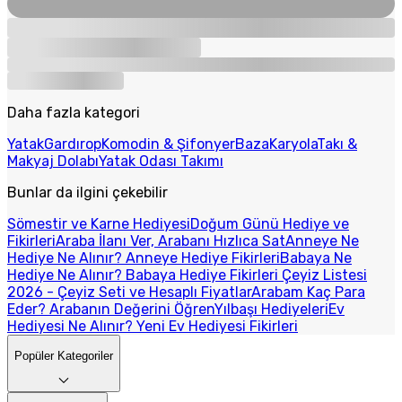
Daha fazla kategori
Yatak
Gardırop
Komodin & Şifonyer
Baza
Karyola
Takı &
Makyaj Dolabı
Yatak Odası Takımı
Bunlar da ilgini çekebilir
Sömestir ve Karne Hediyesi
Doğum Günü Hediye ve
Fikirleri
Araba İlanı Ver, Arabanı Hızlıca Sat
Anneye Ne
Hediye Ne Alınır? Anneye Hediye Fikirleri
Babaya Ne
Hediye Ne Alınır? Babaya Hediye Fikirleri
Çeyiz Listesi
2026 - Çeyiz Seti ve Hesaplı Fiyatlar
Arabam Kaç Para
Eder? Arabanın Değerini Öğren
Yılbaşı Hediyeleri
Ev
Hediyesi Ne Alınır? Yeni Ev Hediyesi Fikirleri
Popüler Kategoriler