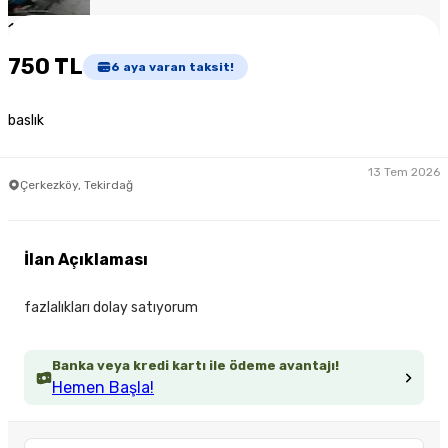
1
/
2
750 TL
6
aya varan taksit!
baslık
13 Tem 2026
Çerkezköy, Tekirdağ
İlan Açıklaması
fazlalıkları dolay satıyorum
Banka veya kredi kartı ile ödeme avantajı!
Hemen Başla!