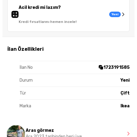
Acil kredi mi lazım?
Yeni
Kredi fırsatlarını hemen incele!
İlan Özellikleri
İlan No
1723191585
Durum
Yeni
Tür
Çift
Marka
Ikea
Aras görmez
Ara 2023 tarihinden beri üye