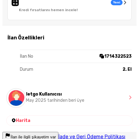
Yeni
Kredi fırsatlarını hemen incele!
İlan Özellikleri
İlan No
1714322523
Durum
2. El
letgo Kullanıcısı
May 2025 tarihinden beri üye
Harita
İade ve Geri Ödeme Politikası
İlan ile ilgili şikayetim var