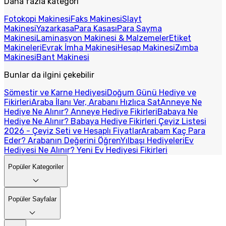
Daha fazla kategori
Fotokopi Makinesi
Faks Makinesi
Slayt
Makinesi
Yazarkasa
Para Kasası
Para Sayma
Makinesi
Laminasyon Makinesi & Malzemeler
Etiket
Makineleri
Evrak İmha Makinesi
Hesap Makinesi
Zımba
Makinesi
Bant Makinesi
Bunlar da ilgini çekebilir
Sömestir ve Karne Hediyesi
Doğum Günü Hediye ve
Fikirleri
Araba İlanı Ver, Arabanı Hızlıca Sat
Anneye Ne
Hediye Ne Alınır? Anneye Hediye Fikirleri
Babaya Ne
Hediye Ne Alınır? Babaya Hediye Fikirleri
Çeyiz Listesi
2026 - Çeyiz Seti ve Hesaplı Fiyatlar
Arabam Kaç Para
Eder? Arabanın Değerini Öğren
Yılbaşı Hediyeleri
Ev
Hediyesi Ne Alınır? Yeni Ev Hediyesi Fikirleri
Popüler Kategoriler
Popüler Sayfalar