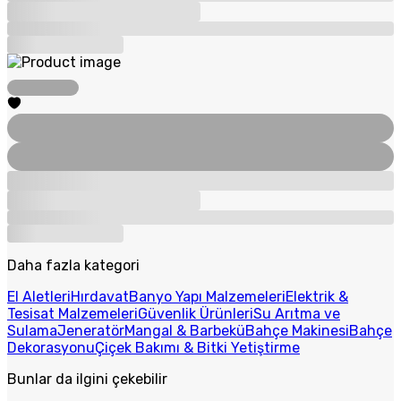
Daha fazla kategori
El Aletleri
Hırdavat
Banyo Yapı Malzemeleri
Elektrik &
Tesisat Malzemeleri
Güvenlik Ürünleri
Su Arıtma ve
Sulama
Jeneratör
Mangal & Barbekü
Bahçe Makinesi
Bahçe
Dekorasyonu
Çiçek Bakımı & Bitki Yetiştirme
Bunlar da ilgini çekebilir