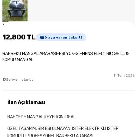
1
/
8
12.800 TL
6
aya varan taksit!
BARBEKU MANGAL ARABASI-ESI YOK-SIEMENS ELECTRIC GRILL &
KOMUR MANGAL
11 Tem 2026
Sarıyer, İstanbul
İlan Açıklaması
BAHCEDE MANGAL KEYFI ICIN IDEAL...
OZEL TASARIM, BIR ESI OLMAYAN, ISTER ELEKTRIKLI ISTER
KOMURLU PROFESYONEL BARBEKU ARABASI.