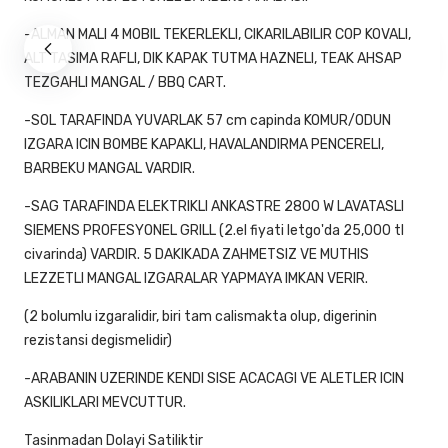
-ALMAN MALI 4 MOBIL TEKERLEKLI, CIKARILABILIR COP KOVALI,
ALT TASIMA RAFLI, DIK KAPAK TUTMA HAZNELI, TEAK AHSAP
TEZGAHLI MANGAL / BBQ CART.
-SOL TARAFINDA YUVARLAK 57 cm capinda KOMUR/ODUN
IZGARA ICIN BOMBE KAPAKLI, HAVALANDIRMA PENCERELI,
BARBEKU MANGAL VARDIR.
-SAG TARAFINDA ELEKTRIKLI ANKASTRE 2800 W LAVATASLI
SIEMENS PROFESYONEL GRILL (2.el fiyati letgo'da 25,000 tl
civarinda) VARDIR. 5 DAKIKADA ZAHMETSIZ VE MUTHIS
LEZZETLI MANGAL IZGARALAR YAPMAYA IMKAN VERIR.
(2 bolumlu izgaralidir, biri tam calismakta olup, digerinin
rezistansi degismelidir)
-ARABANIN UZERINDE KENDI SISE ACACAGI VE ALETLER ICIN
ASKILIKLARI MEVCUTTUR.
Tasinmadan Dolayi Satiliktir