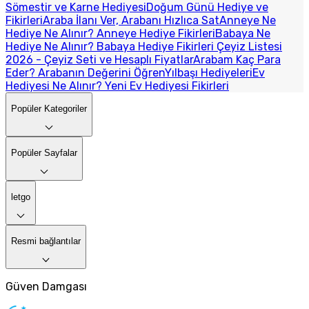
Sömestir ve Karne Hediyesi
Doğum Günü Hediye ve
Fikirleri
Araba İlanı Ver, Arabanı Hızlıca Sat
Anneye Ne
Hediye Ne Alınır? Anneye Hediye Fikirleri
Babaya Ne
Hediye Ne Alınır? Babaya Hediye Fikirleri
Çeyiz Listesi
2026 - Çeyiz Seti ve Hesaplı Fiyatlar
Arabam Kaç Para
Eder? Arabanın Değerini Öğren
Yılbaşı Hediyeleri
Ev
Hediyesi Ne Alınır? Yeni Ev Hediyesi Fikirleri
Popüler Kategoriler
Popüler Sayfalar
letgo
Resmi bağlantılar
Güven Damgası