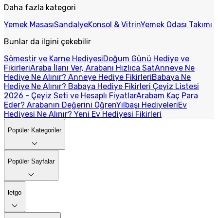
Daha fazla kategori
Yemek Masası
Sandalye
Konsol & Vitrin
Yemek Odası Takımı
Bunlar da ilgini çekebilir
Sömestir ve Karne Hediyesi
Doğum Günü Hediye ve
Fikirleri
Araba İlanı Ver, Arabanı Hızlıca Sat
Anneye Ne
Hediye Ne Alınır? Anneye Hediye Fikirleri
Babaya Ne
Hediye Ne Alınır? Babaya Hediye Fikirleri
Çeyiz Listesi
2026 - Çeyiz Seti ve Hesaplı Fiyatlar
Arabam Kaç Para
Eder? Arabanın Değerini Öğren
Yılbaşı Hediyeleri
Ev
Hediyesi Ne Alınır? Yeni Ev Hediyesi Fikirleri
Popüler Kategoriler
Popüler Sayfalar
letgo