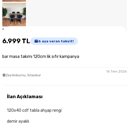
1
/
6
6.999 TL
6
aya varan taksit!
bar masa takımı 120cm lik sıfır kampanya
16 Tem 2026
Zeytinburnu, İstanbul
İlan Açıklaması
120x40 cdf tabla ahşap rengi
demir ayaklı