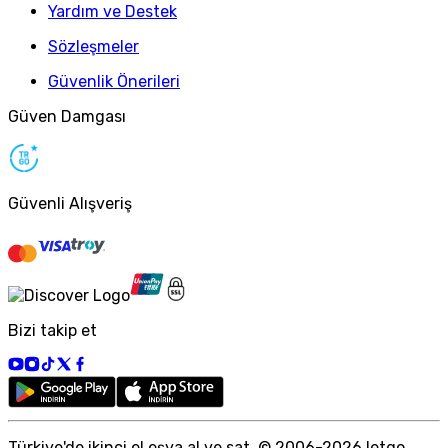
Yardım ve Destek
Sözleşmeler
Güvenlik Önerileri
Güven Damgası
Güvenli Alışveriş
Bizi takip et
Türkiye
'
de ikinci el eşya al ve sat. © 2006-
2026
letgo