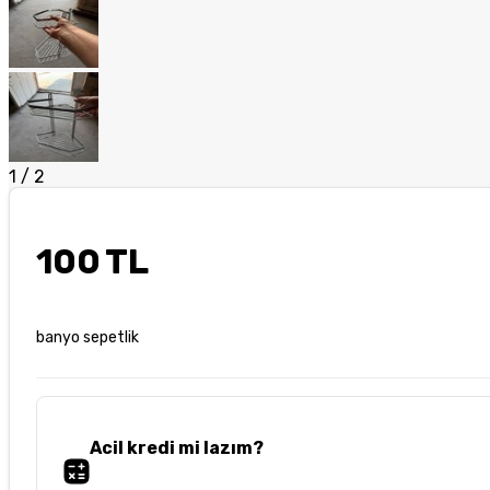
1
/
2
100 TL
banyo sepetlik
Acil kredi mi lazım?