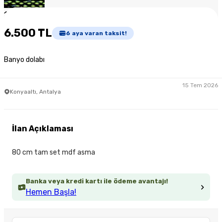
1
/
2
6.500 TL
6
aya varan taksit!
Banyo dolabı
15 Tem 2026
Konyaaltı, Antalya
İlan Açıklaması
80 cm tam set mdf asma
Banka veya kredi kartı ile ödeme avantajı!
Hemen Başla!