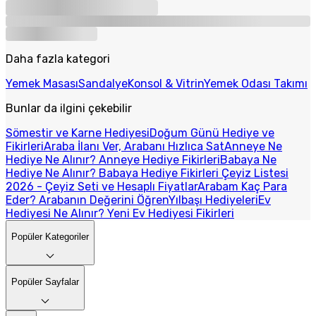
Daha fazla kategori
Yemek Masası
Sandalye
Konsol & Vitrin
Yemek Odası Takımı
Bunlar da ilgini çekebilir
Sömestir ve Karne Hediyesi
Doğum Günü Hediye ve
Fikirleri
Araba İlanı Ver, Arabanı Hızlıca Sat
Anneye Ne
Hediye Ne Alınır? Anneye Hediye Fikirleri
Babaya Ne
Hediye Ne Alınır? Babaya Hediye Fikirleri
Çeyiz Listesi
2026 - Çeyiz Seti ve Hesaplı Fiyatlar
Arabam Kaç Para
Eder? Arabanın Değerini Öğren
Yılbaşı Hediyeleri
Ev
Hediyesi Ne Alınır? Yeni Ev Hediyesi Fikirleri
Popüler Kategoriler
Popüler Sayfalar