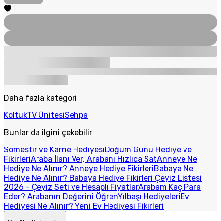
Daha fazla kategori
Koltuk
TV Ünitesi
Sehpa
Bunlar da ilgini çekebilir
Sömestir ve Karne Hediyesi
Doğum Günü Hediye ve
Fikirleri
Araba İlanı Ver, Arabanı Hızlıca Sat
Anneye Ne
Hediye Ne Alınır? Anneye Hediye Fikirleri
Babaya Ne
Hediye Ne Alınır? Babaya Hediye Fikirleri
Çeyiz Listesi
2026 - Çeyiz Seti ve Hesaplı Fiyatlar
Arabam Kaç Para
Eder? Arabanın Değerini Öğren
Yılbaşı Hediyeleri
Ev
Hediyesi Ne Alınır? Yeni Ev Hediyesi Fikirleri